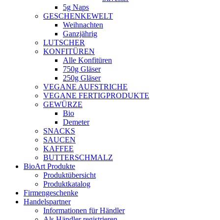
5g Naps
GESCHENKEWELT
Weihnachten
Ganzjährig
LUTSCHER
KONFITÜREN
Alle Konfitüren
750g Gläser
250g Gläser
VEGANE AUFSTRICHE
VEGANE FERTIGPRODUKTE
GEWÜRZE
Bio
Demeter
SNACKS
SAUCEN
KAFFEE
BUTTERSCHMALZ
BioArt Produkte
Produktübersicht
Produktkatalog
Firmengeschenke
Handelspartner
Informationen für Händler
Als Händler registrieren