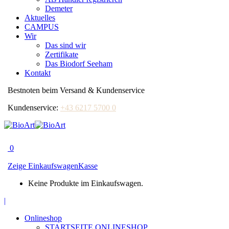
Demeter
Aktuelles
CAMPUS
Wir
Das sind wir
Zertifikate
Das Biodorf Seeham
Kontakt
Bestnoten beim Versand & Kundenservice
Kundenservice:
+43 6217 5700 0
0
Zeige Einkaufswagen
Kasse
Keine Produkte im Einkaufswagen.
Facebook
|
page
Onlineshop
opens
STARTSEITE ONLINESHOP
in