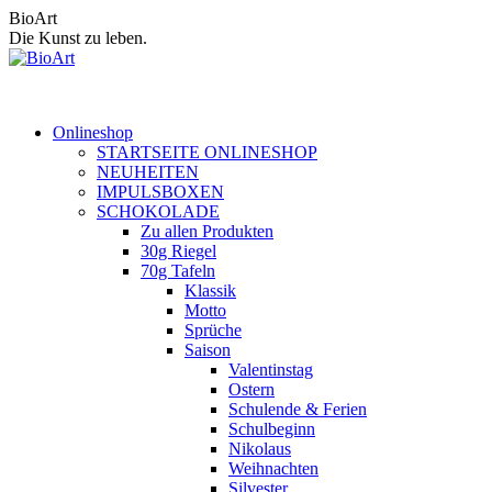
Zum
BioArt
Inhalt
Die Kunst zu leben.
springen
Onlineshop
STARTSEITE ONLINESHOP
NEUHEITEN
IMPULSBOXEN
SCHOKOLADE
Zu allen Produkten
30g Riegel
70g Tafeln
Klassik
Motto
Sprüche
Saison
Valentinstag
Ostern
Schulende & Ferien
Schulbeginn
Nikolaus
Weihnachten
Silvester