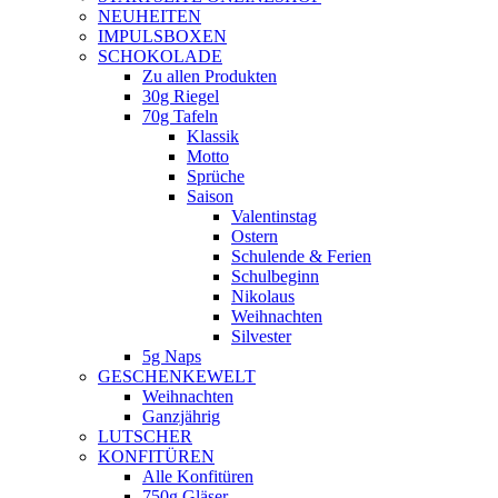
NEUHEITEN
new
IMPULSBOXEN
window
SCHOKOLADE
Zu allen Produkten
30g Riegel
70g Tafeln
Klassik
Motto
Sprüche
Saison
Valentinstag
Ostern
Schulende & Ferien
Schulbeginn
Nikolaus
Weihnachten
Silvester
5g Naps
GESCHENKEWELT
Weihnachten
Ganzjährig
LUTSCHER
KONFITÜREN
Alle Konfitüren
750g Gläser