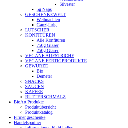
Silvester
5g Naps
GESCHENKEWELT
Weihnachten
Ganzjährig
LUTSCHER
KONFITÜREN
Alle Konfitüren
750g Gläser
250g Gläser
VEGANE AUFSTRICHE
VEGANE FERTIGPRODUKTE
GEWÜRZE
Bio
Demeter
SNACKS
SAUCEN
KAFFEE
BUTTERSCHMALZ
BioArt Produkte
Produktübersicht
Produktkatalog
Firmengeschenke
Handelspartner
Informationen für Händler