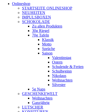
Onlineshop
STARTSEITE ONLINESHOP
NEUHEITEN
IMPULSBOXEN
SCHOKOLADE
Zu allen Produkten
30g Riegel
70g Tafeln
Klassik
Motto
Sprüche
Saison
Valentinstag
Ostern
Schulende & Ferien
Schulbeginn
Nikolaus
Weihnachten
Silvester
5g Naps
GESCHENKEWELT
Weihnachten
Ganzjährig
LUTSCHER
KONFITÜREN