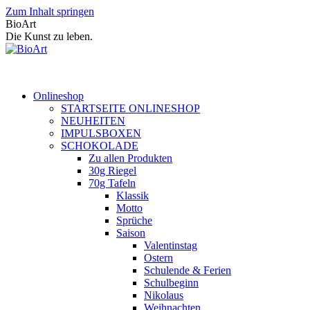
Zum Inhalt springen
BioArt
Die Kunst zu leben.
Onlineshop
STARTSEITE ONLINESHOP
NEUHEITEN
IMPULSBOXEN
SCHOKOLADE
Zu allen Produkten
30g Riegel
70g Tafeln
Klassik
Motto
Sprüche
Saison
Valentinstag
Ostern
Schulende & Ferien
Schulbeginn
Nikolaus
Weihnachten