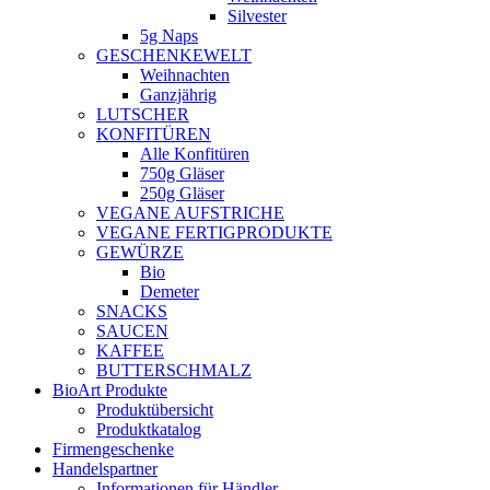
Silvester
5g Naps
GESCHENKEWELT
Weihnachten
Ganzjährig
LUTSCHER
KONFITÜREN
Alle Konfitüren
750g Gläser
250g Gläser
VEGANE AUFSTRICHE
VEGANE FERTIGPRODUKTE
GEWÜRZE
Bio
Demeter
SNACKS
SAUCEN
KAFFEE
BUTTERSCHMALZ
BioArt Produkte
Produktübersicht
Produktkatalog
Firmengeschenke
Handelspartner
Informationen für Händler