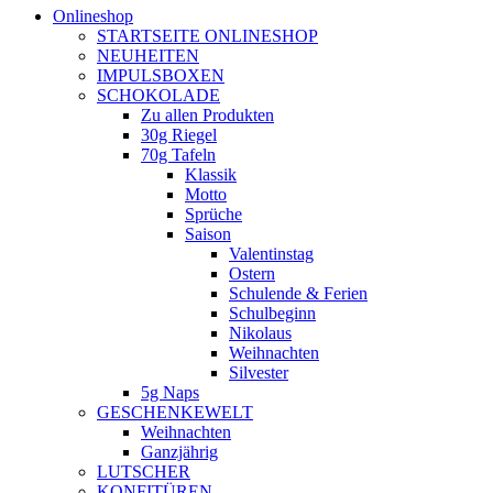
Onlineshop
STARTSEITE ONLINESHOP
NEUHEITEN
IMPULSBOXEN
SCHOKOLADE
Zu allen Produkten
30g Riegel
70g Tafeln
Klassik
Motto
Sprüche
Saison
Valentinstag
Ostern
Schulende & Ferien
Schulbeginn
Nikolaus
Weihnachten
Silvester
5g Naps
GESCHENKEWELT
Weihnachten
Ganzjährig
LUTSCHER
KONFITÜREN