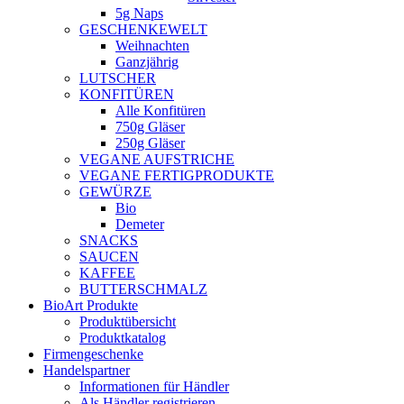
5g Naps
GESCHENKEWELT
Weihnachten
Ganzjährig
LUTSCHER
KONFITÜREN
Alle Konfitüren
750g Gläser
250g Gläser
VEGANE AUFSTRICHE
VEGANE FERTIGPRODUKTE
GEWÜRZE
Bio
Demeter
SNACKS
SAUCEN
KAFFEE
BUTTERSCHMALZ
BioArt Produkte
Produktübersicht
Produktkatalog
Firmengeschenke
Handelspartner
Informationen für Händler
Als Händler registrieren