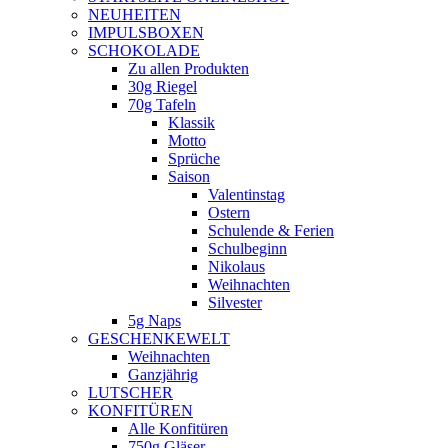
NEUHEITEN
new
IMPULSBOXEN
window
SCHOKOLADE
Zu allen Produkten
30g Riegel
70g Tafeln
Klassik
Motto
Sprüche
Saison
Valentinstag
Ostern
Schulende & Ferien
Schulbeginn
Nikolaus
Weihnachten
Silvester
5g Naps
GESCHENKEWELT
Weihnachten
Ganzjährig
LUTSCHER
KONFITÜREN
Alle Konfitüren
750g Gläser