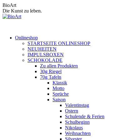
Zum
BioArt
Inhalt
Die Kunst zu leben.
springen
Onlineshop
STARTSEITE ONLINESHOP
NEUHEITEN
IMPULSBOXEN
SCHOKOLADE
Zu allen Produkten
30g Riegel
70g Tafeln
Klassik
Motto
Sprüche
Saison
Valentinstag
Ostern
Schulende & Ferien
Schulbeginn
Nikolaus
Weihnachten
Silvester