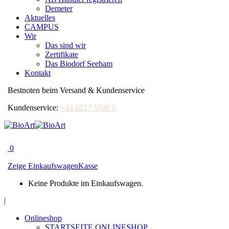
Demeter
Aktuelles
CAMPUS
Wir
Das sind wir
Zertifikate
Das Biodorf Seeham
Kontakt
Bestnoten beim Versand & Kundenservice
Kundenservice:
+43 6217 5700 0
0
Zeige Einkaufswagen
Kasse
Keine Produkte im Einkaufswagen.
Facebook
|
page
Onlineshop
opens
STARTSEITE ONLINESHOP
in