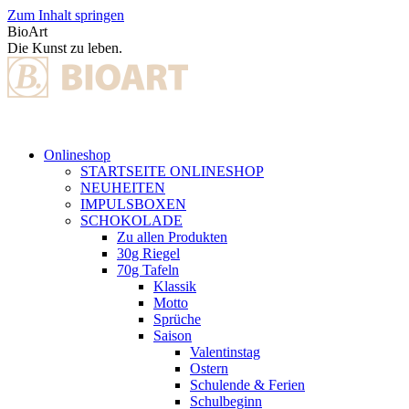
Zum Inhalt springen
BioArt
Die Kunst zu leben.
Onlineshop
STARTSEITE ONLINESHOP
NEUHEITEN
IMPULSBOXEN
SCHOKOLADE
Zu allen Produkten
30g Riegel
70g Tafeln
Klassik
Motto
Sprüche
Saison
Valentinstag
Ostern
Schulende & Ferien
Schulbeginn