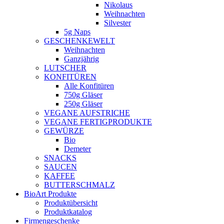
Nikolaus
Weihnachten
Silvester
5g Naps
GESCHENKEWELT
Weihnachten
Ganzjährig
LUTSCHER
KONFITÜREN
Alle Konfitüren
750g Gläser
250g Gläser
VEGANE AUFSTRICHE
VEGANE FERTIGPRODUKTE
GEWÜRZE
Bio
Demeter
SNACKS
SAUCEN
KAFFEE
BUTTERSCHMALZ
BioArt Produkte
Produktübersicht
Produktkatalog
Firmengeschenke