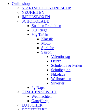
Onlineshop
STARTSEITE ONLINESHOP
NEUHEITEN
IMPULSBOXEN
SCHOKOLADE
Zu allen Produkten
30g Riegel
70g Tafeln
Klassik
Motto
Sprüche
Saison
Valentinstag
Ostern
Schulende & Ferien
Schulbeginn
Nikolaus
Weihnachten
Silvester
5g Naps
GESCHENKEWELT
Weihnachten
Ganzjährig
LUTSCHER
KONFITÜREN