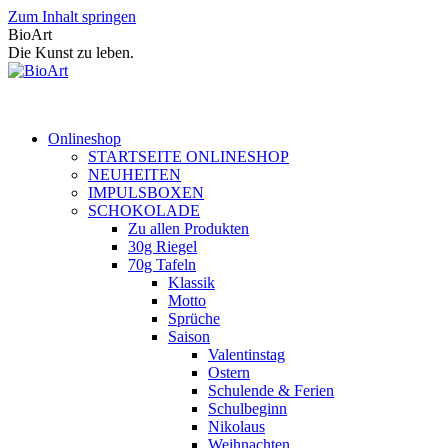
Zum Inhalt springen
BioArt
Die Kunst zu leben.
Onlineshop
STARTSEITE ONLINESHOP
NEUHEITEN
IMPULSBOXEN
SCHOKOLADE
Zu allen Produkten
30g Riegel
70g Tafeln
Klassik
Motto
Sprüche
Saison
Valentinstag
Ostern
Schulende & Ferien
Schulbeginn
Nikolaus
Weihnachten