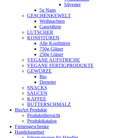
Silvester
5g Naps
GESCHENKEWELT
Weihnachten
Ganzjährig
LUTSCHER
KONFITÜREN
Alle Konfitüren
750g Gläser
250g Gläser
VEGANE AUFSTRICHE
VEGANE FERTIGPRODUKTE
GEWÜRZE
Bio
Demeter
SNACKS
SAUCEN
KAFFEE
BUTTERSCHMALZ
BioArt Produkte
Produktübersicht
Produktkatalog
Firmengeschenke
Handelspartner
Informationen für Händler