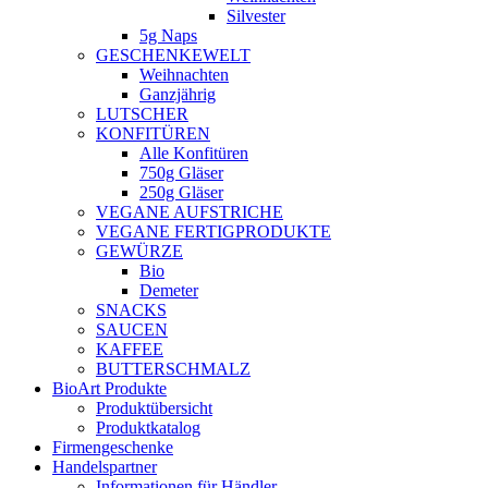
Silvester
5g Naps
GESCHENKEWELT
Weihnachten
Ganzjährig
LUTSCHER
KONFITÜREN
Alle Konfitüren
750g Gläser
250g Gläser
VEGANE AUFSTRICHE
VEGANE FERTIGPRODUKTE
GEWÜRZE
Bio
Demeter
SNACKS
SAUCEN
KAFFEE
BUTTERSCHMALZ
BioArt Produkte
Produktübersicht
Produktkatalog
Firmengeschenke
Handelspartner
Informationen für Händler