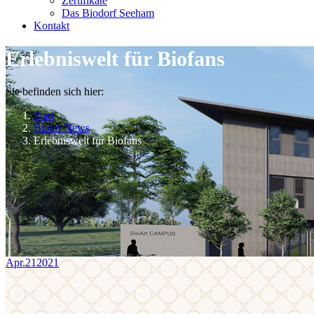
Zertifikate
Das Biodorf Seeham
Kontakt
Erlebniswelt für Biofans
Sie befinden sich hier:
Start
Bioart News
Erlebniswelt für Biofans
Apr.
21
2021