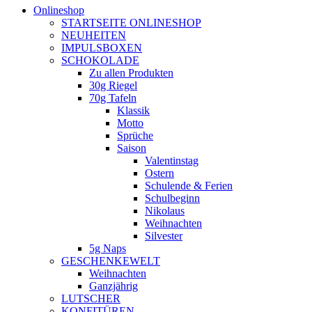
Onlineshop
STARTSEITE ONLINESHOP
NEUHEITEN
IMPULSBOXEN
SCHOKOLADE
Zu allen Produkten
30g Riegel
70g Tafeln
Klassik
Motto
Sprüche
Saison
Valentinstag
Ostern
Schulende & Ferien
Schulbeginn
Nikolaus
Weihnachten
Silvester
5g Naps
GESCHENKEWELT
Weihnachten
Ganzjährig
LUTSCHER
KONFITÜREN