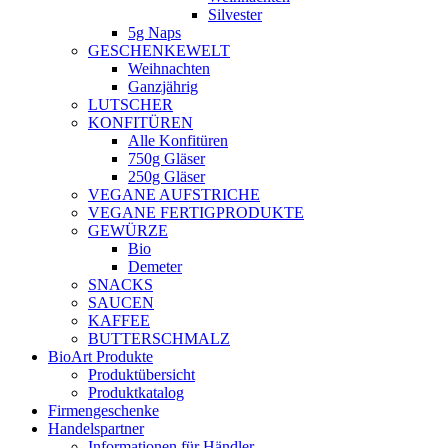
Silvester
5g Naps
GESCHENKEWELT
Weihnachten
Ganzjährig
LUTSCHER
KONFITÜREN
Alle Konfitüren
750g Gläser
250g Gläser
VEGANE AUFSTRICHE
VEGANE FERTIGPRODUKTE
GEWÜRZE
Bio
Demeter
SNACKS
SAUCEN
KAFFEE
BUTTERSCHMALZ
BioArt Produkte
Produktübersicht
Produktkatalog
Firmengeschenke
Handelspartner
Informationen für Händler