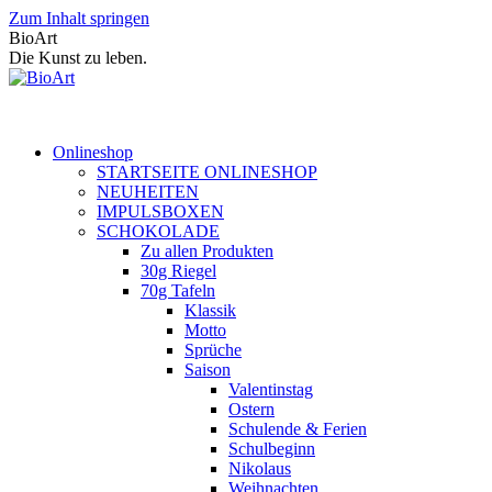
Zum Inhalt springen
BioArt
Die Kunst zu leben.
Onlineshop
STARTSEITE ONLINESHOP
NEUHEITEN
IMPULSBOXEN
SCHOKOLADE
Zu allen Produkten
30g Riegel
70g Tafeln
Klassik
Motto
Sprüche
Saison
Valentinstag
Ostern
Schulende & Ferien
Schulbeginn
Nikolaus
Weihnachten