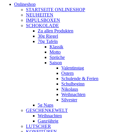
Onlineshop
STARTSEITE ONLINESHOP
NEUHEITEN
IMPULSBOXEN
SCHOKOLADE
Zu allen Produkten
30g Riegel
70g Tafeln
Klassik
Motto
Sprüche
Saison
Valentinstag
Ostern
Schulende & Ferien
Schulbeginn
Nikolaus
Weihnachten
Silvester
5g Naps
GESCHENKEWELT
Weihnachten
Ganzjährig
LUTSCHER
KONFITÜREN