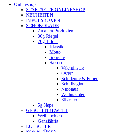
Onlineshop
STARTSEITE ONLINESHOP
NEUHEITEN
IMPULSBOXEN
SCHOKOLADE
Zu allen Produkten
30g Riegel
70g Tafeln
Klassik
Motto
Sprüche
Saison
Valentinstag
Ostern
Schulende & Ferien
Schulbeginn
Nikolaus
Weihnachten
Silvester
5g Naps
GESCHENKEWELT
Weihnachten
Ganzjährig
LUTSCHER
KONFITÜREN