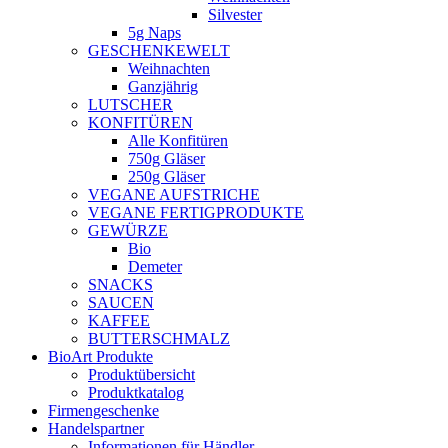
Silvester
5g Naps
GESCHENKEWELT
Weihnachten
Ganzjährig
LUTSCHER
KONFITÜREN
Alle Konfitüren
750g Gläser
250g Gläser
VEGANE AUFSTRICHE
VEGANE FERTIGPRODUKTE
GEWÜRZE
Bio
Demeter
SNACKS
SAUCEN
KAFFEE
BUTTERSCHMALZ
BioArt Produkte
Produktübersicht
Produktkatalog
Firmengeschenke
Handelspartner
Informationen für Händler