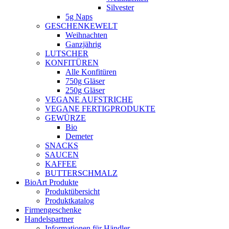
Silvester
5g Naps
GESCHENKEWELT
Weihnachten
Ganzjährig
LUTSCHER
KONFITÜREN
Alle Konfitüren
750g Gläser
250g Gläser
VEGANE AUFSTRICHE
VEGANE FERTIGPRODUKTE
GEWÜRZE
Bio
Demeter
SNACKS
SAUCEN
KAFFEE
BUTTERSCHMALZ
BioArt Produkte
Produktübersicht
Produktkatalog
Firmengeschenke
Handelspartner
Informationen für Händler