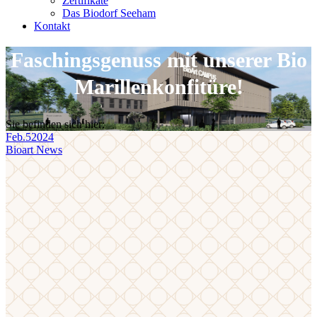
Zertifikate
Das Biodorf Seeham
Kontakt
Faschingsgenuss mit unserer Bio
Marillenkonfitüre!
Sie befinden sich hier:
Feb.
5
2024
Bioart News