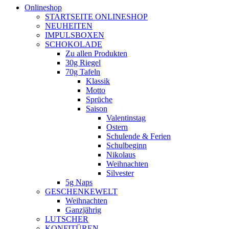
Onlineshop
STARTSEITE ONLINESHOP
NEUHEITEN
IMPULSBOXEN
SCHOKOLADE
Zu allen Produkten
30g Riegel
70g Tafeln
Klassik
Motto
Sprüche
Saison
Valentinstag
Ostern
Schulende & Ferien
Schulbeginn
Nikolaus
Weihnachten
Silvester
5g Naps
GESCHENKEWELT
Weihnachten
Ganzjährig
LUTSCHER
KONFITÜREN