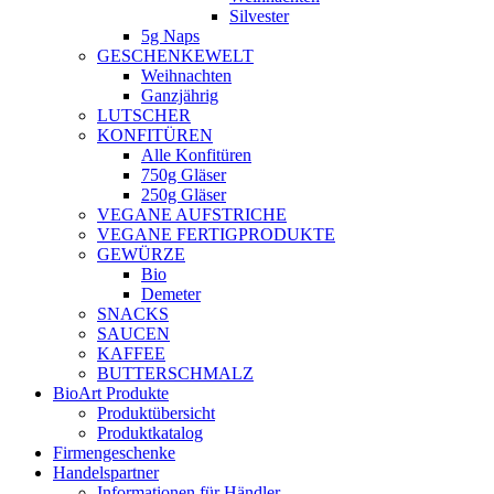
Silvester
5g Naps
GESCHENKEWELT
Weihnachten
Ganzjährig
LUTSCHER
KONFITÜREN
Alle Konfitüren
750g Gläser
250g Gläser
VEGANE AUFSTRICHE
VEGANE FERTIGPRODUKTE
GEWÜRZE
Bio
Demeter
SNACKS
SAUCEN
KAFFEE
BUTTERSCHMALZ
BioArt Produkte
Produktübersicht
Produktkatalog
Firmengeschenke
Handelspartner
Informationen für Händler