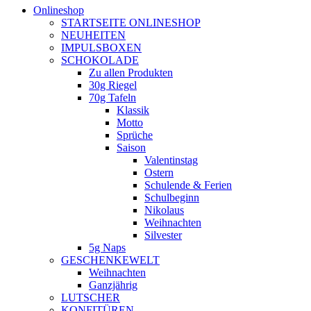
Onlineshop
STARTSEITE ONLINESHOP
NEUHEITEN
IMPULSBOXEN
SCHOKOLADE
Zu allen Produkten
30g Riegel
70g Tafeln
Klassik
Motto
Sprüche
Saison
Valentinstag
Ostern
Schulende & Ferien
Schulbeginn
Nikolaus
Weihnachten
Silvester
5g Naps
GESCHENKEWELT
Weihnachten
Ganzjährig
LUTSCHER
KONFITÜREN