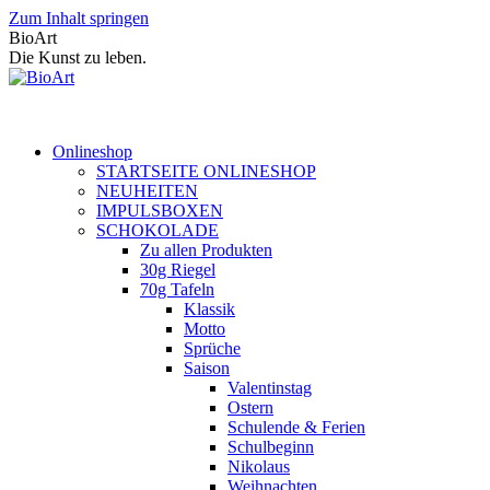
Zum Inhalt springen
BioArt
Die Kunst zu leben.
Onlineshop
STARTSEITE ONLINESHOP
NEUHEITEN
IMPULSBOXEN
SCHOKOLADE
Zu allen Produkten
30g Riegel
70g Tafeln
Klassik
Motto
Sprüche
Saison
Valentinstag
Ostern
Schulende & Ferien
Schulbeginn
Nikolaus
Weihnachten