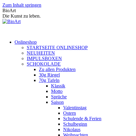
Zum Inhalt springen
BioArt
Die Kunst zu leben.
Onlineshop
STARTSEITE ONLINESHOP
NEUHEITEN
IMPULSBOXEN
SCHOKOLADE
Zu allen Produkten
30g Riegel
70g Tafeln
Klassik
Motto
Sprüche
Saison
Valentinstag
Ostern
Schulende & Ferien
Schulbeginn
Nikolaus
Weihnachten