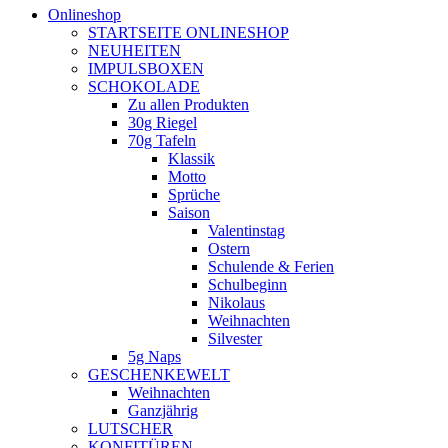
Onlineshop
STARTSEITE ONLINESHOP
NEUHEITEN
IMPULSBOXEN
SCHOKOLADE
Zu allen Produkten
30g Riegel
70g Tafeln
Klassik
Motto
Sprüche
Saison
Valentinstag
Ostern
Schulende & Ferien
Schulbeginn
Nikolaus
Weihnachten
Silvester
5g Naps
GESCHENKEWELT
Weihnachten
Ganzjährig
LUTSCHER
KONFITÜREN