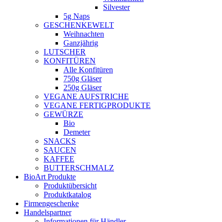
Silvester
5g Naps
GESCHENKEWELT
Weihnachten
Ganzjährig
LUTSCHER
KONFITÜREN
Alle Konfitüren
750g Gläser
250g Gläser
VEGANE AUFSTRICHE
VEGANE FERTIGPRODUKTE
GEWÜRZE
Bio
Demeter
SNACKS
SAUCEN
KAFFEE
BUTTERSCHMALZ
BioArt Produkte
Produktübersicht
Produktkatalog
Firmengeschenke
Handelspartner
Informationen für Händler