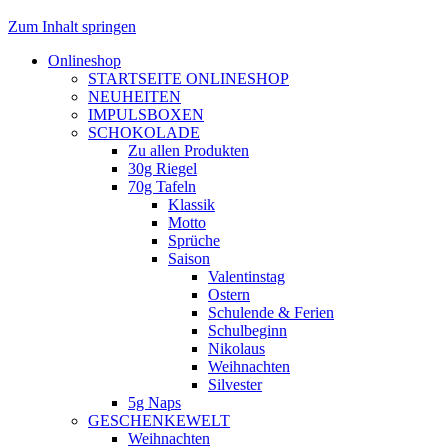
Zum Inhalt springen
Onlineshop
STARTSEITE ONLINESHOP
NEUHEITEN
IMPULSBOXEN
SCHOKOLADE
Zu allen Produkten
30g Riegel
70g Tafeln
Klassik
Motto
Sprüche
Saison
Valentinstag
Ostern
Schulende & Ferien
Schulbeginn
Nikolaus
Weihnachten
Silvester
5g Naps
GESCHENKEWELT
Weihnachten