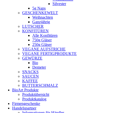
Silvester
5g Naps
GESCHENKEWELT
Weihnachten
Ganzjährig
LUTSCHER
KONFITÜREN
Alle Konfitüren
750g Gläser
250g Gläser
VEGANE AUFSTRICHE
VEGANE FERTIGPRODUKTE
GEWÜRZE
Bio
Demeter
SNACKS
SAUCEN
KAFFEE
BUTTERSCHMALZ
BioArt Produkte
Produktübersicht
Produktkatalog
Firmengeschenke
Handelspartner
Informationen für Händler