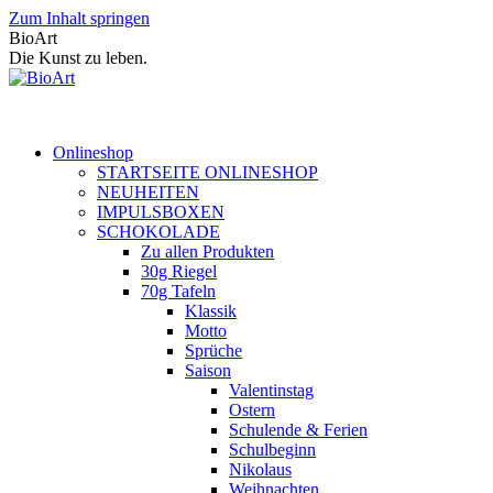
Zum Inhalt springen
BioArt
Die Kunst zu leben.
Onlineshop
STARTSEITE ONLINESHOP
NEUHEITEN
IMPULSBOXEN
SCHOKOLADE
Zu allen Produkten
30g Riegel
70g Tafeln
Klassik
Motto
Sprüche
Saison
Valentinstag
Ostern
Schulende & Ferien
Schulbeginn
Nikolaus
Weihnachten