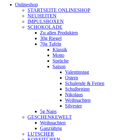
Onlineshop
STARTSEITE ONLINESHOP
NEUHEITEN
IMPULSBOXEN
SCHOKOLADE
Zu allen Produkten
30g Riegel
70g Tafeln
Klassik
Motto
Sprüche
Saison
Valentinstag
Ostern
Schulende & Ferien
Schulbeginn
Nikolaus
Weihnachten
Silvester
5g Naps
GESCHENKEWELT
Weihnachten
Ganzjährig
LUTSCHER
KONFITÜREN