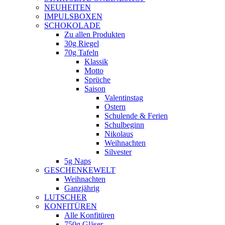
NEUHEITEN
new
IMPULSBOXEN
window
SCHOKOLADE
Zu allen Produkten
30g Riegel
70g Tafeln
Klassik
Motto
Sprüche
Saison
Valentinstag
Ostern
Schulende & Ferien
Schulbeginn
Nikolaus
Weihnachten
Silvester
5g Naps
GESCHENKEWELT
Weihnachten
Ganzjährig
LUTSCHER
KONFITÜREN
Alle Konfitüren
750g Gläser