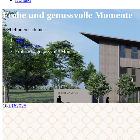
Kontakt
Frohe und genussvolle Momente
Sie befinden sich hier:
Start
Bioart News
Frohe und genussvolle Momente
Okt.
16
2025