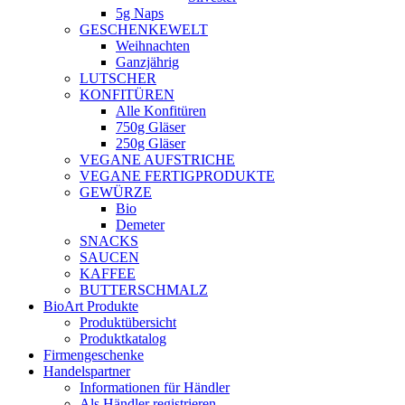
5g Naps
GESCHENKEWELT
Weihnachten
Ganzjährig
LUTSCHER
KONFITÜREN
Alle Konfitüren
750g Gläser
250g Gläser
VEGANE AUFSTRICHE
VEGANE FERTIGPRODUKTE
GEWÜRZE
Bio
Demeter
SNACKS
SAUCEN
KAFFEE
BUTTERSCHMALZ
BioArt Produkte
Produktübersicht
Produktkatalog
Firmengeschenke
Handelspartner
Informationen für Händler
Als Händler registrieren