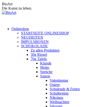
Zum
BioArt
Inhalt
Die Kunst zu leben.
springen
Onlineshop
STARTSEITE ONLINESHOP
NEUHEITEN
IMPULSBOXEN
SCHOKOLADE
Zu allen Produkten
30g Riegel
70g Tafeln
Klassik
Motto
Sprüche
Saison
Valentinstag
Ostern
Schulende & Ferien
Schulbeginn
Nikolaus
Weihnachten
Silvester