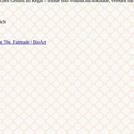
chen Genuss im Regal – feinste Bio-Vollmilchschokolade, veredelt mit 
ich
70g, Fairtrade | BioArt