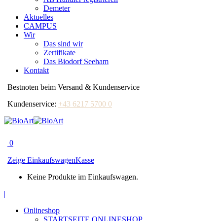
Demeter
Aktuelles
CAMPUS
Wir
Das sind wir
Zertifikate
Das Biodorf Seeham
Kontakt
Bestnoten beim Versand & Kundenservice
Kundenservice:
+43 6217 5700 0
0
Zeige Einkaufswagen
Kasse
Keine Produkte im Einkaufswagen.
Facebook
|
page
Onlineshop
opens
STARTSEITE ONLINESHOP
in