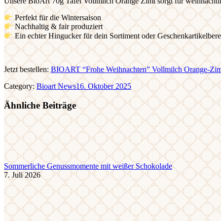
Unsere BioArt 70g Tafel Vollmilch Orange Zimt sorgt für weihnachtli
Perfekt für die Wintersaison
Nachhaltig & fair produziert
Ein echter Hingucker für dein Sortiment oder Geschenkartikelbere
Jetzt bestellen:
BIOART “Frohe Weihnachten” Vollmilch Orange-Zimt 
Category:
Bioart News
16. Oktober 2025
Ähnliche Beiträge
Sommerliche Genussmomente mit weißer Schokolade
7. Juli 2026