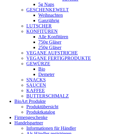
5g Naps
GESCHENKEWELT
Weihnachten
Ganzjährig
LUTSCHER
KONFITÜREN
Alle Konfitüren
750g Gläser
250g Gläser
VEGANE AUFSTRICHE
VEGANE FERTIGPRODUKTE
GEWÜRZE
Bio
Demeter
SNACKS
SAUCEN
KAFFEE
BUTTERSCHMALZ
BioArt Produkte
Produktübersicht
Produktkatalog
Firmengeschenke
Handelspartner
Informationen für Händler
Als Händler registrieren