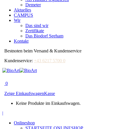
Demeter
Aktuelles
CAMPUS
Wir
Das sind wir
Zertifikate
Das Biodorf Seeham
Kontakt
Bestnoten beim Versand & Kundenservice
Kundenservice:
+43 6217 5700 0
0
Zeige Einkaufswagen
Kasse
Keine Produkte im Einkaufswagen.
Facebook
|
page
Onlineshop
opens
STARTSEITE ONLINESHOP
in