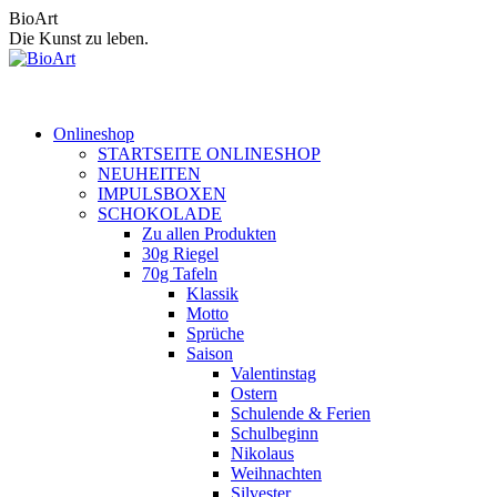
Zum
BioArt
Inhalt
Die Kunst zu leben.
springen
Onlineshop
STARTSEITE ONLINESHOP
NEUHEITEN
IMPULSBOXEN
SCHOKOLADE
Zu allen Produkten
30g Riegel
70g Tafeln
Klassik
Motto
Sprüche
Saison
Valentinstag
Ostern
Schulende & Ferien
Schulbeginn
Nikolaus
Weihnachten
Silvester