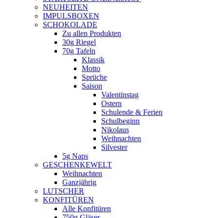
NEUHEITEN
new
IMPULSBOXEN
window
SCHOKOLADE
Zu allen Produkten
30g Riegel
70g Tafeln
Klassik
Motto
Sprüche
Saison
Valentinstag
Ostern
Schulende & Ferien
Schulbeginn
Nikolaus
Weihnachten
Silvester
5g Naps
GESCHENKEWELT
Weihnachten
Ganzjährig
LUTSCHER
KONFITÜREN
Alle Konfitüren
750g Gläser