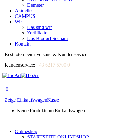
Demeter
Aktuelles
CAMPUS
Wir
Das sind wir
Zertifikate
Das Biodorf Seeham
Kontakt
Bestnoten beim Versand & Kundenservice
Kundenservice:
+43 6217 5700 0
0
Zeige Einkaufswagen
Kasse
Keine Produkte im Einkaufswagen.
Facebook
|
page
Onlineshop
opens
STARTSEITE ONLINESHOP
in