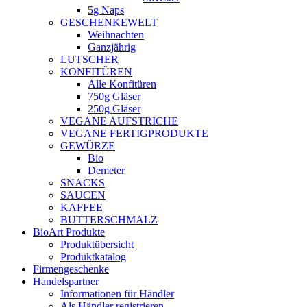
5g Naps
GESCHENKEWELT
Weihnachten
Ganzjährig
LUTSCHER
KONFITÜREN
Alle Konfitüren
750g Gläser
250g Gläser
VEGANE AUFSTRICHE
VEGANE FERTIGPRODUKTE
GEWÜRZE
Bio
Demeter
SNACKS
SAUCEN
KAFFEE
BUTTERSCHMALZ
BioArt Produkte
Produktübersicht
Produktkatalog
Firmengeschenke
Handelspartner
Informationen für Händler
Als Händler registrieren