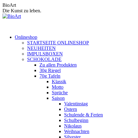
Zum
BioArt
Inhalt
Die Kunst zu leben.
springen
Onlineshop
STARTSEITE ONLINESHOP
NEUHEITEN
IMPULSBOXEN
SCHOKOLADE
Zu allen Produkten
30g Riegel
70g Tafeln
Klassik
Motto
Sprüche
Saison
Valentinstag
Ostern
Schulende & Ferien
Schulbeginn
Nikolaus
Weihnachten
Silvester