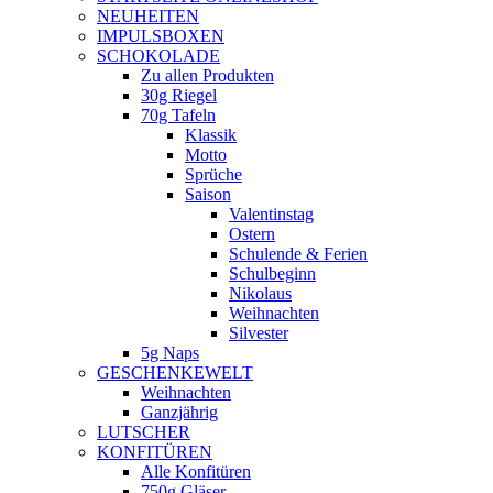
NEUHEITEN
new
IMPULSBOXEN
window
SCHOKOLADE
Zu allen Produkten
30g Riegel
70g Tafeln
Klassik
Motto
Sprüche
Saison
Valentinstag
Ostern
Schulende & Ferien
Schulbeginn
Nikolaus
Weihnachten
Silvester
5g Naps
GESCHENKEWELT
Weihnachten
Ganzjährig
LUTSCHER
KONFITÜREN
Alle Konfitüren
750g Gläser