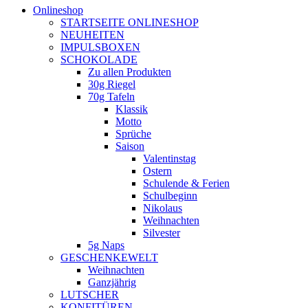
Onlineshop
STARTSEITE ONLINESHOP
NEUHEITEN
IMPULSBOXEN
SCHOKOLADE
Zu allen Produkten
30g Riegel
70g Tafeln
Klassik
Motto
Sprüche
Saison
Valentinstag
Ostern
Schulende & Ferien
Schulbeginn
Nikolaus
Weihnachten
Silvester
5g Naps
GESCHENKEWELT
Weihnachten
Ganzjährig
LUTSCHER
KONFITÜREN