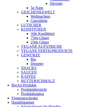
Silvester
5g Naps
GESCHENKEWELT
Weihnachten
Ganzjährig
LUTSCHER
KONFITÜREN
Alle Konfitüren
750g Gläser
250g Gläser
VEGANE AUFSTRICHE
VEGANE FERTIGPRODUKTE
GEWÜRZE
Bio
Demeter
SNACKS
SAUCEN
KAFFEE
BUTTERSCHMALZ
BioArt Produkte
Produktübersicht
Produktkatalog
Firmengeschenke
Handelspartner
Informationen für Händler