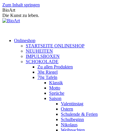
Zum Inhalt springen
BioArt
Die Kunst zu leben.
Onlineshop
STARTSEITE ONLINESHOP
NEUHEITEN
IMPULSBOXEN
SCHOKOLADE
Zu allen Produkten
30g Riegel
70g Tafeln
Klassik
Motto
Sprüche
Saison
Valentinstag
Ostern
Schulende & Ferien
Schulbeginn
Nikolaus
Weihnachten