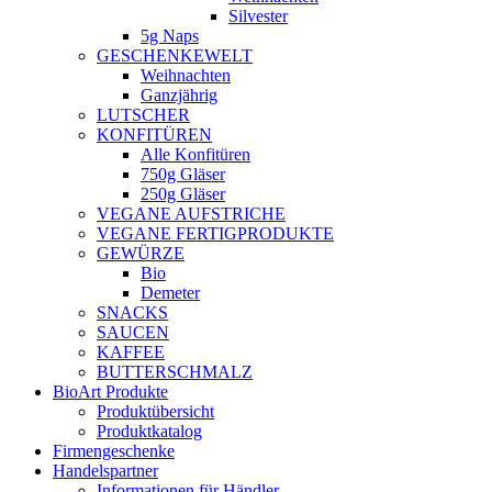
Silvester
5g Naps
GESCHENKEWELT
Weihnachten
Ganzjährig
LUTSCHER
KONFITÜREN
Alle Konfitüren
750g Gläser
250g Gläser
VEGANE AUFSTRICHE
VEGANE FERTIGPRODUKTE
GEWÜRZE
Bio
Demeter
SNACKS
SAUCEN
KAFFEE
BUTTERSCHMALZ
BioArt Produkte
Produktübersicht
Produktkatalog
Firmengeschenke
Handelspartner
Informationen für Händler