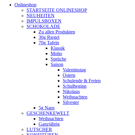
Onlineshop
STARTSEITE ONLINESHOP
NEUHEITEN
IMPULSBOXEN
SCHOKOLADE
Zu allen Produkten
30g Riegel
70g Tafeln
Klassik
Motto
Sprüche
Saison
Valentinstag
Ostern
Schulende & Ferien
Schulbeginn
Nikolaus
Weihnachten
Silvester
5g Naps
GESCHENKEWELT
Weihnachten
Ganzjährig
LUTSCHER
KONFITÜREN