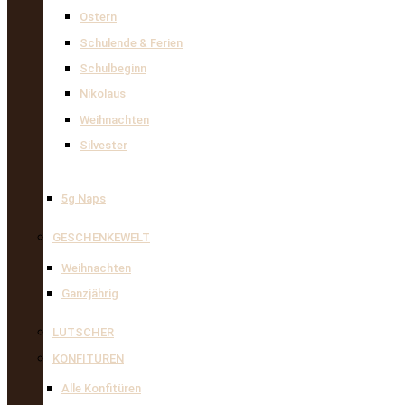
Ostern
Schulende & Ferien
Schulbeginn
Nikolaus
Weihnachten
Silvester
5g Naps
GESCHENKEWELT
Weihnachten
Ganzjährig
LUTSCHER
KONFITÜREN
Alle Konfitüren