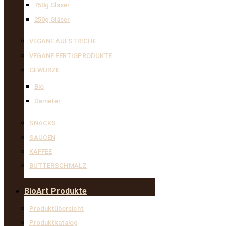
750g Gläser
250g Gläser
VEGANE AUFSTRICHE
VEGANE FERTIGPRODUKTE
GEWÜRZE
Bio
Demeter
SNACKS
SAUCEN
KAFFEE
BUTTERSCHMALZ
BioArt Produkte
Produktübersicht
Produktkatalog