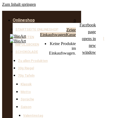
Zum Inhalt springen
Onlineshop
0
Facebook
STARTSEITE ONLINESHOP
Zeige
page
Einkaufswagen
Kasse
NEUHEITEN
|
opens in
Keine Produkte
IMPULSBOXEN
new
im
SCHOKOLADE
window
Einkaufswagen.
Zu allen Produkten
30g Riegel
70g Tafeln
Klassik
Motto
Sprüche
Saison
Valentinstag