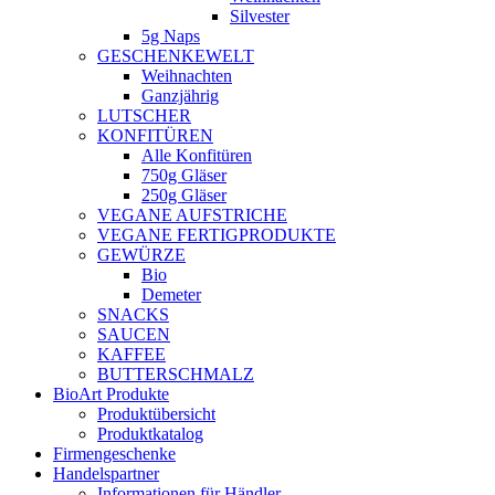
Silvester
5g Naps
GESCHENKEWELT
Weihnachten
Ganzjährig
LUTSCHER
KONFITÜREN
Alle Konfitüren
750g Gläser
250g Gläser
VEGANE AUFSTRICHE
VEGANE FERTIGPRODUKTE
GEWÜRZE
Bio
Demeter
SNACKS
SAUCEN
KAFFEE
BUTTERSCHMALZ
BioArt Produkte
Produktübersicht
Produktkatalog
Firmengeschenke
Handelspartner
Informationen für Händler