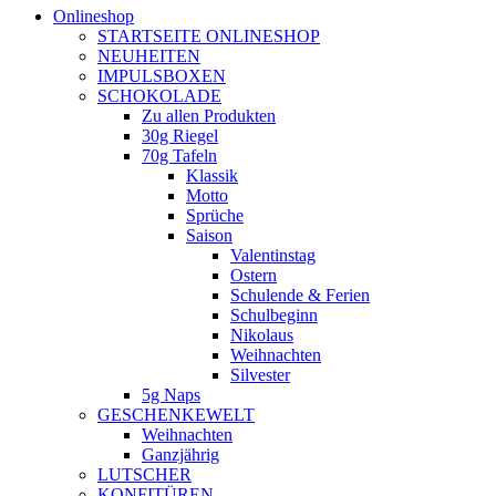
Onlineshop
STARTSEITE ONLINESHOP
NEUHEITEN
IMPULSBOXEN
SCHOKOLADE
Zu allen Produkten
30g Riegel
70g Tafeln
Klassik
Motto
Sprüche
Saison
Valentinstag
Ostern
Schulende & Ferien
Schulbeginn
Nikolaus
Weihnachten
Silvester
5g Naps
GESCHENKEWELT
Weihnachten
Ganzjährig
LUTSCHER
KONFITÜREN