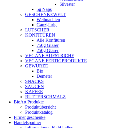
Silvester
5g Naps
GESCHENKEWELT
Weihnachten
Ganzjährig
LUTSCHER
KONFITÜREN
Alle Konfitüren
750g Gläser
250g Gläser
VEGANE AUFSTRICHE
VEGANE FERTIGPRODUKTE
GEWÜRZE
Bio
Demeter
SNACKS
SAUCEN
KAFFEE
BUTTERSCHMALZ
BioArt Produkte
Produktübersicht
Produktkatalog
Firmengeschenke
Handelspartner
Informationen für Händler