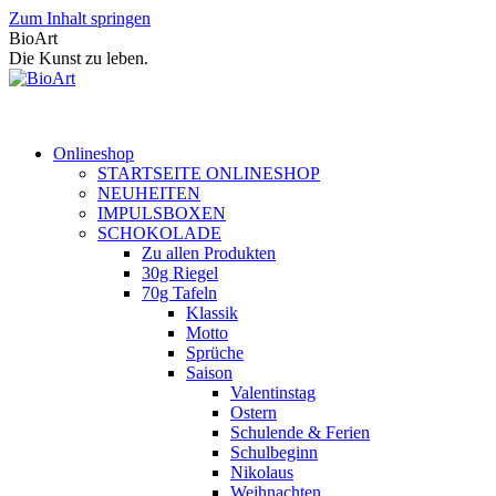
Zum Inhalt springen
BioArt
Die Kunst zu leben.
Onlineshop
STARTSEITE ONLINESHOP
NEUHEITEN
IMPULSBOXEN
SCHOKOLADE
Zu allen Produkten
30g Riegel
70g Tafeln
Klassik
Motto
Sprüche
Saison
Valentinstag
Ostern
Schulende & Ferien
Schulbeginn
Nikolaus
Weihnachten