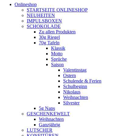
Onlineshop
STARTSEITE ONLINESHOP
NEUHEITEN
IMPULSBOXEN
SCHOKOLADE
Zu allen Produkten
30g Riegel
70g Tafeln
Klassik
Motto
Sprüche
Saison
Valentinstag
Ostern
Schulende & Ferien
Schulbeginn
Nikolaus
Weihnachten
Silvester
5g Naps
GESCHENKEWELT
Weihnachten
Ganzjährig
LUTSCHER
KONFITÜREN