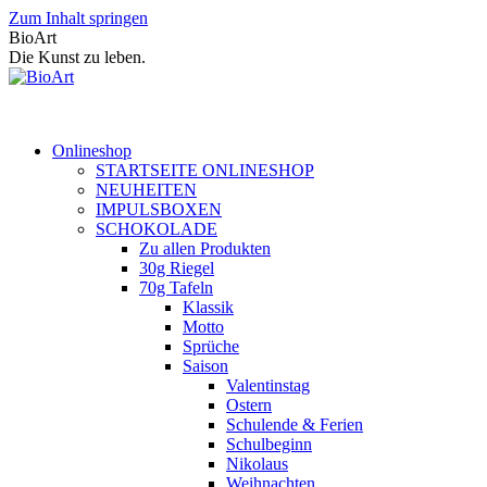
Zum Inhalt springen
BioArt
Die Kunst zu leben.
Onlineshop
STARTSEITE ONLINESHOP
NEUHEITEN
IMPULSBOXEN
SCHOKOLADE
Zu allen Produkten
30g Riegel
70g Tafeln
Klassik
Motto
Sprüche
Saison
Valentinstag
Ostern
Schulende & Ferien
Schulbeginn
Nikolaus
Weihnachten