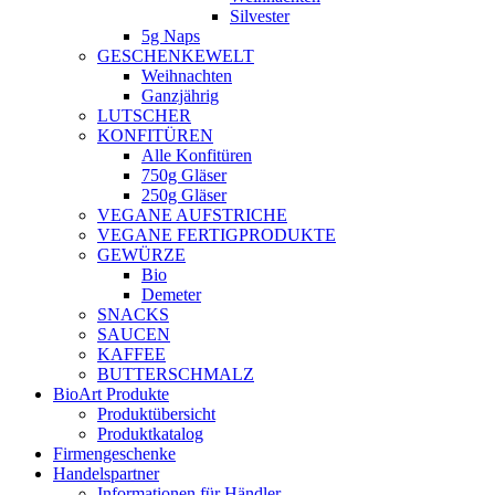
Silvester
5g Naps
GESCHENKEWELT
Weihnachten
Ganzjährig
LUTSCHER
KONFITÜREN
Alle Konfitüren
750g Gläser
250g Gläser
VEGANE AUFSTRICHE
VEGANE FERTIGPRODUKTE
GEWÜRZE
Bio
Demeter
SNACKS
SAUCEN
KAFFEE
BUTTERSCHMALZ
BioArt Produkte
Produktübersicht
Produktkatalog
Firmengeschenke
Handelspartner
Informationen für Händler