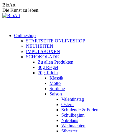
Zum
BioArt
Inhalt
Die Kunst zu leben.
springen
Onlineshop
STARTSEITE ONLINESHOP
NEUHEITEN
IMPULSBOXEN
SCHOKOLADE
Zu allen Produkten
30g Riegel
70g Tafeln
Klassik
Motto
Sprüche
Saison
Valentinstag
Ostern
Schulende & Ferien
Schulbeginn
Nikolaus
Weihnachten
Silvester