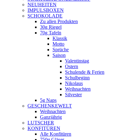
NEUHEITEN
new
IMPULSBOXEN
window
SCHOKOLADE
Zu allen Produkten
30g Riegel
70g Tafeln
Klassik
Motto
Sprüche
Saison
Valentinstag
Ostern
Schulende & Ferien
Schulbeginn
Nikolaus
Weihnachten
Silvester
5g Naps
GESCHENKEWELT
Weihnachten
Ganzjährig
LUTSCHER
KONFITÜREN
Alle Konfitüren
750g Gläser