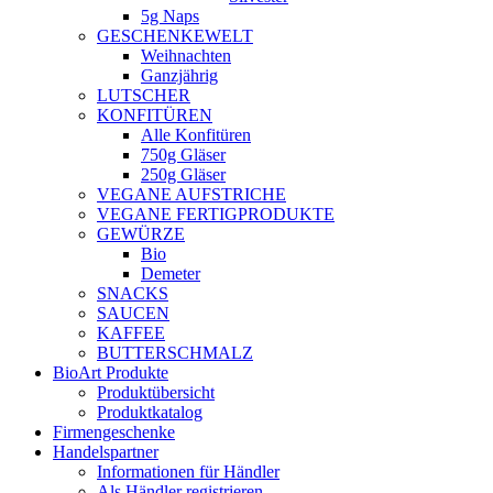
5g Naps
GESCHENKEWELT
Weihnachten
Ganzjährig
LUTSCHER
KONFITÜREN
Alle Konfitüren
750g Gläser
250g Gläser
VEGANE AUFSTRICHE
VEGANE FERTIGPRODUKTE
GEWÜRZE
Bio
Demeter
SNACKS
SAUCEN
KAFFEE
BUTTERSCHMALZ
BioArt Produkte
Produktübersicht
Produktkatalog
Firmengeschenke
Handelspartner
Informationen für Händler
Als Händler registrieren