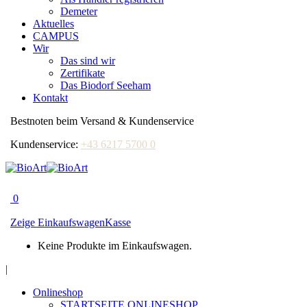
Demeter
Aktuelles
CAMPUS
Wir
Das sind wir
Zertifikate
Das Biodorf Seeham
Kontakt
Bestnoten beim Versand & Kundenservice
Kundenservice:
+43 6217 5700 0
0
Zeige Einkaufswagen
Kasse
Keine Produkte im Einkaufswagen.
Facebook
|
page
Onlineshop
opens
STARTSEITE ONLINESHOP
in