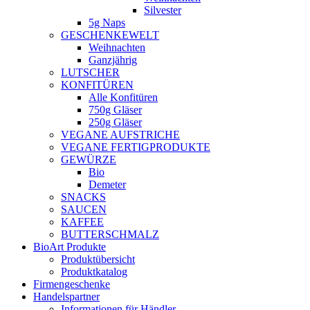
Silvester
5g Naps
GESCHENKEWELT
Weihnachten
Ganzjährig
LUTSCHER
KONFITÜREN
Alle Konfitüren
750g Gläser
250g Gläser
VEGANE AUFSTRICHE
VEGANE FERTIGPRODUKTE
GEWÜRZE
Bio
Demeter
SNACKS
SAUCEN
KAFFEE
BUTTERSCHMALZ
BioArt Produkte
Produktübersicht
Produktkatalog
Firmengeschenke
Handelspartner
Informationen für Händler