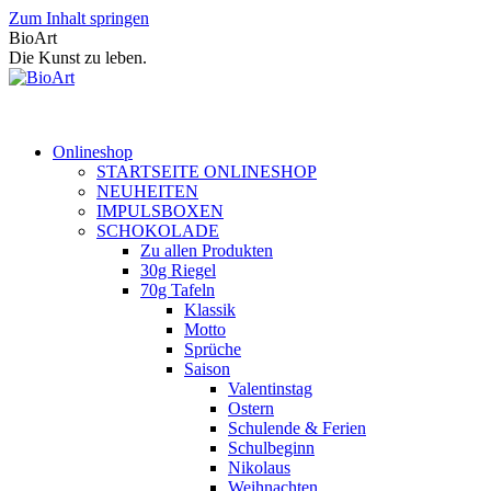
Zum Inhalt springen
BioArt
Die Kunst zu leben.
Onlineshop
STARTSEITE ONLINESHOP
NEUHEITEN
IMPULSBOXEN
SCHOKOLADE
Zu allen Produkten
30g Riegel
70g Tafeln
Klassik
Motto
Sprüche
Saison
Valentinstag
Ostern
Schulende & Ferien
Schulbeginn
Nikolaus
Weihnachten