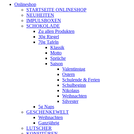
Onlineshop
STARTSEITE ONLINESHOP
NEUHEITEN
IMPULSBOXEN
SCHOKOLADE
Zu allen Produkten
30g Riegel
70g Tafeln
Klassik
Motto
Sprüche
Saison
Valentinstag
Ostern
Schulende & Ferien
Schulbeginn
Nikolaus
Weihnachten
Silvester
5g Naps
GESCHENKEWELT
Weihnachten
Ganzjährig
LUTSCHER
KONFITÜREN