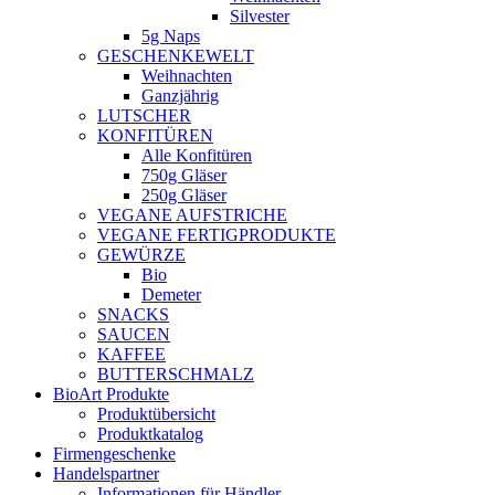
Silvester
5g Naps
GESCHENKEWELT
Weihnachten
Ganzjährig
LUTSCHER
KONFITÜREN
Alle Konfitüren
750g Gläser
250g Gläser
VEGANE AUFSTRICHE
VEGANE FERTIGPRODUKTE
GEWÜRZE
Bio
Demeter
SNACKS
SAUCEN
KAFFEE
BUTTERSCHMALZ
BioArt Produkte
Produktübersicht
Produktkatalog
Firmengeschenke
Handelspartner
Informationen für Händler