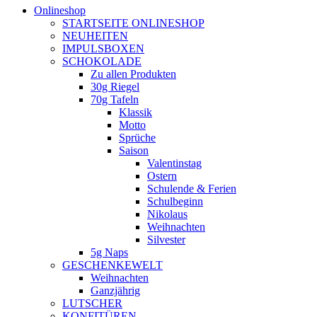
Onlineshop
STARTSEITE ONLINESHOP
NEUHEITEN
IMPULSBOXEN
SCHOKOLADE
Zu allen Produkten
30g Riegel
70g Tafeln
Klassik
Motto
Sprüche
Saison
Valentinstag
Ostern
Schulende & Ferien
Schulbeginn
Nikolaus
Weihnachten
Silvester
5g Naps
GESCHENKEWELT
Weihnachten
Ganzjährig
LUTSCHER
KONFITÜREN