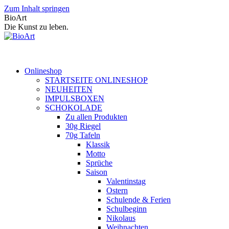
Zum Inhalt springen
BioArt
Die Kunst zu leben.
Onlineshop
STARTSEITE ONLINESHOP
NEUHEITEN
IMPULSBOXEN
SCHOKOLADE
Zu allen Produkten
30g Riegel
70g Tafeln
Klassik
Motto
Sprüche
Saison
Valentinstag
Ostern
Schulende & Ferien
Schulbeginn
Nikolaus
Weihnachten