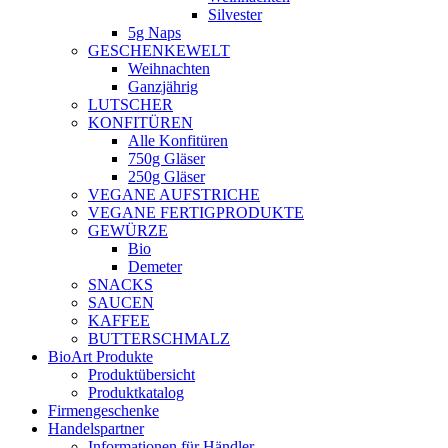
Silvester
5g Naps
GESCHENKEWELT
Weihnachten
Ganzjährig
LUTSCHER
KONFITÜREN
Alle Konfitüren
750g Gläser
250g Gläser
VEGANE AUFSTRICHE
VEGANE FERTIGPRODUKTE
GEWÜRZE
Bio
Demeter
SNACKS
SAUCEN
KAFFEE
BUTTERSCHMALZ
BioArt Produkte
Produktübersicht
Produktkatalog
Firmengeschenke
Handelspartner
Informationen für Händler