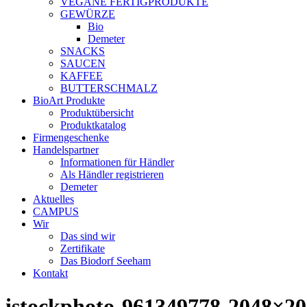
VEGANE FERTIGPRODUKTE
GEWÜRZE
Bio
Demeter
SNACKS
SAUCEN
KAFFEE
BUTTERSCHMALZ
BioArt Produkte
Produktübersicht
Produktkatalog
Firmengeschenke
Handelspartner
Informationen für Händler
Als Händler registrieren
Demeter
Aktuelles
CAMPUS
Wir
Das sind wir
Zertifikate
Das Biodorf Seeham
Kontakt
istockphoto-961349778-2048×2