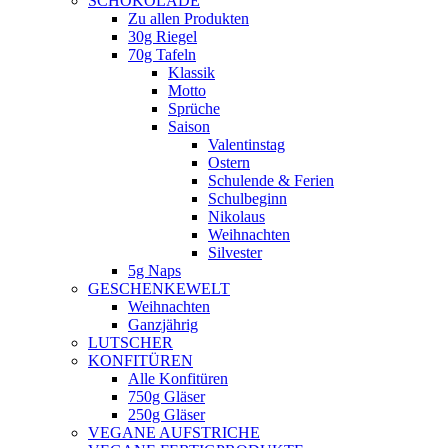
SCHOKOLADE
Zu allen Produkten
30g Riegel
70g Tafeln
Klassik
Motto
Sprüche
Saison
Valentinstag
Ostern
Schulende & Ferien
Schulbeginn
Nikolaus
Weihnachten
Silvester
5g Naps
GESCHENKEWELT
Weihnachten
Ganzjährig
LUTSCHER
KONFITÜREN
Alle Konfitüren
750g Gläser
250g Gläser
VEGANE AUFSTRICHE