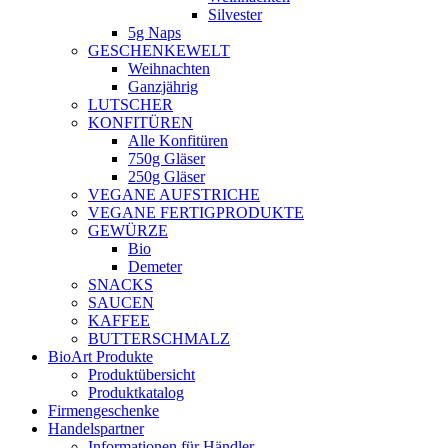
Silvester
5g Naps
GESCHENKEWELT
Weihnachten
Ganzjährig
LUTSCHER
KONFITÜREN
Alle Konfitüren
750g Gläser
250g Gläser
VEGANE AUFSTRICHE
VEGANE FERTIGPRODUKTE
GEWÜRZE
Bio
Demeter
SNACKS
SAUCEN
KAFFEE
BUTTERSCHMALZ
BioArt Produkte
Produktübersicht
Produktkatalog
Firmengeschenke
Handelspartner
Informationen für Händler