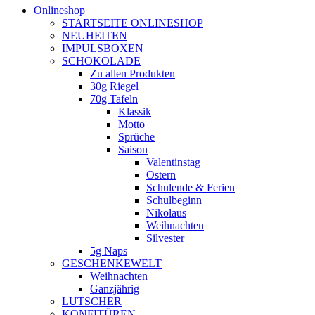
Onlineshop
STARTSEITE ONLINESHOP
NEUHEITEN
IMPULSBOXEN
SCHOKOLADE
Zu allen Produkten
30g Riegel
70g Tafeln
Klassik
Motto
Sprüche
Saison
Valentinstag
Ostern
Schulende & Ferien
Schulbeginn
Nikolaus
Weihnachten
Silvester
5g Naps
GESCHENKEWELT
Weihnachten
Ganzjährig
LUTSCHER
KONFITÜREN