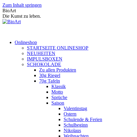
Zum Inhalt springen
BioArt
Die Kunst zu leben.
Onlineshop
STARTSEITE ONLINESHOP
NEUHEITEN
IMPULSBOXEN
SCHOKOLADE
Zu allen Produkten
30g Riegel
70g Tafeln
Klassik
Motto
Sprüche
Saison
Valentinstag
Ostern
Schulende & Ferien
Schulbeginn
Nikolaus
Weihnachten