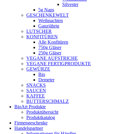
Silvester
5g Naps
GESCHENKEWELT
Weihnachten
Ganzjährig
LUTSCHER
KONFITÜREN
Alle Konfitüren
750g Gläser
250g Gläser
VEGANE AUFSTRICHE
VEGANE FERTIGPRODUKTE
GEWÜRZE
Bio
Demeter
SNACKS
SAUCEN
KAFFEE
BUTTERSCHMALZ
BioArt Produkte
Produktübersicht
Produktkatalog
Firmengeschenke
Handelspartner
Informationen für Händler