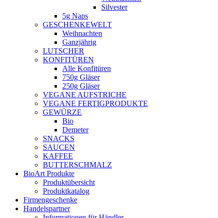
Silvester
5g Naps
GESCHENKEWELT
Weihnachten
Ganzjährig
LUTSCHER
KONFITÜREN
Alle Konfitüren
750g Gläser
250g Gläser
VEGANE AUFSTRICHE
VEGANE FERTIGPRODUKTE
GEWÜRZE
Bio
Demeter
SNACKS
SAUCEN
KAFFEE
BUTTERSCHMALZ
BioArt Produkte
Produktübersicht
Produktkatalog
Firmengeschenke
Handelspartner
Informationen für Händler