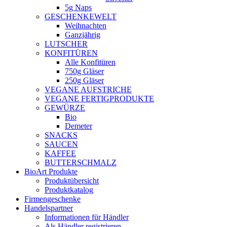
5g Naps
GESCHENKEWELT
Weihnachten
Ganzjährig
LUTSCHER
KONFITÜREN
Alle Konfitüren
750g Gläser
250g Gläser
VEGANE AUFSTRICHE
VEGANE FERTIGPRODUKTE
GEWÜRZE
Bio
Demeter
SNACKS
SAUCEN
KAFFEE
BUTTERSCHMALZ
BioArt Produkte
Produktübersicht
Produktkatalog
Firmengeschenke
Handelspartner
Informationen für Händler
Als Händler registrieren