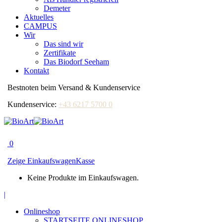
Demeter
Aktuelles
CAMPUS
Wir
Das sind wir
Zertifikate
Das Biodorf Seeham
Kontakt
Bestnoten beim Versand & Kundenservice
Kundenservice:
+43 6217 5700 0
0
Zeige Einkaufswagen
Kasse
Keine Produkte im Einkaufswagen.
Facebook
|
page
Onlineshop
opens
STARTSEITE ONLINESHOP
in