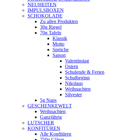
NEUHEITEN
new
IMPULSBOXEN
window
SCHOKOLADE
Zu allen Produkten
30g Riegel
70g Tafeln
Klassik
Motto
Sprüche
Saison
Valentinstag
Ostern
Schulende & Ferien
Schulbeginn
Nikolaus
Weihnachten
Silvester
5g Naps
GESCHENKEWELT
Weihnachten
Ganzjährig
LUTSCHER
KONFITÜREN
Alle Konfitüren
750g Gläser