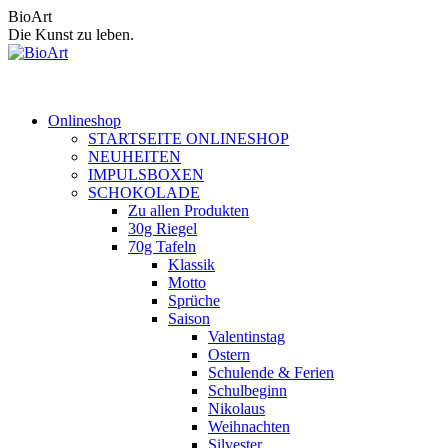
Zum
BioArt
Inhalt
Die Kunst zu leben.
springen
Onlineshop
STARTSEITE ONLINESHOP
NEUHEITEN
IMPULSBOXEN
SCHOKOLADE
Zu allen Produkten
30g Riegel
70g Tafeln
Klassik
Motto
Sprüche
Saison
Valentinstag
Ostern
Schulende & Ferien
Schulbeginn
Nikolaus
Weihnachten
Silvester