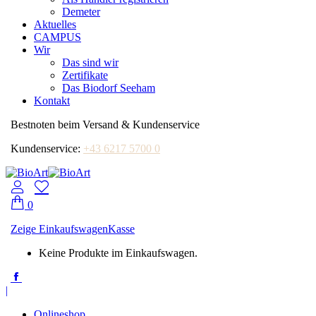
Demeter
Aktuelles
CAMPUS
Wir
Das sind wir
Zertifikate
Das Biodorf Seeham
Kontakt
Bestnoten beim Versand & Kundenservice
Kundenservice:
+43 6217 5700 0
0
Zeige Einkaufswagen
Kasse
Keine Produkte im Einkaufswagen.
Facebook
page
|
opens
in
Onlineshop