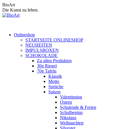
Zum
BioArt
Inhalt
Die Kunst zu leben.
springen
Onlineshop
STARTSEITE ONLINESHOP
NEUHEITEN
IMPULSBOXEN
SCHOKOLADE
Zu allen Produkten
30g Riegel
70g Tafeln
Klassik
Motto
Sprüche
Saison
Valentinstag
Ostern
Schulende & Ferien
Schulbeginn
Nikolaus
Weihnachten
Silvester