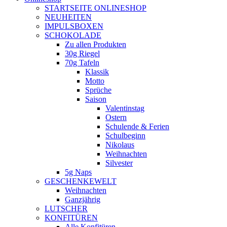
new
STARTSEITE ONLINESHOP
window
NEUHEITEN
IMPULSBOXEN
SCHOKOLADE
Zu allen Produkten
30g Riegel
70g Tafeln
Klassik
Motto
Sprüche
Saison
Valentinstag
Ostern
Schulende & Ferien
Schulbeginn
Nikolaus
Weihnachten
Silvester
5g Naps
GESCHENKEWELT
Weihnachten
Ganzjährig
LUTSCHER
KONFITÜREN
Alle Konfitüren