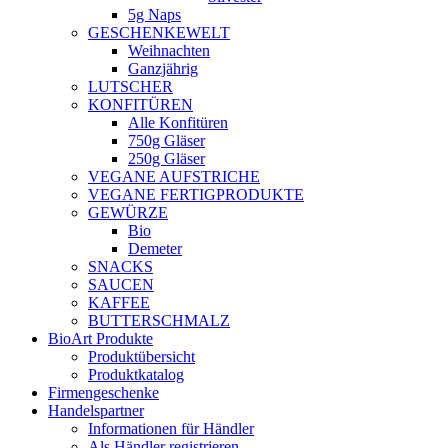
5g Naps
GESCHENKEWELT
Weihnachten
Ganzjährig
LUTSCHER
KONFITÜREN
Alle Konfitüren
750g Gläser
250g Gläser
VEGANE AUFSTRICHE
VEGANE FERTIGPRODUKTE
GEWÜRZE
Bio
Demeter
SNACKS
SAUCEN
KAFFEE
BUTTERSCHMALZ
BioArt Produkte
Produktübersicht
Produktkatalog
Firmengeschenke
Handelspartner
Informationen für Händler
Als Händler registrieren