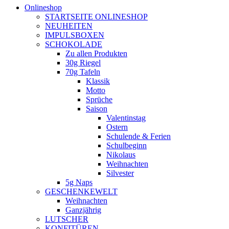
Onlineshop
STARTSEITE ONLINESHOP
NEUHEITEN
IMPULSBOXEN
SCHOKOLADE
Zu allen Produkten
30g Riegel
70g Tafeln
Klassik
Motto
Sprüche
Saison
Valentinstag
Ostern
Schulende & Ferien
Schulbeginn
Nikolaus
Weihnachten
Silvester
5g Naps
GESCHENKEWELT
Weihnachten
Ganzjährig
LUTSCHER
KONFITÜREN