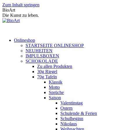
Zum Inhalt springen
BioArt
Die Kunst zu leben.
Onlineshop
STARTSEITE ONLINESHOP
NEUHEITEN
IMPULSBOXEN
SCHOKOLADE
Zu allen Produkten
30g Riegel
70g Tafeln
Klassik
Motto
Sprüche
Saison
Valentinstag
Ostern
Schulende & Ferien
Schulbeginn
Nikolaus
Weihnachten