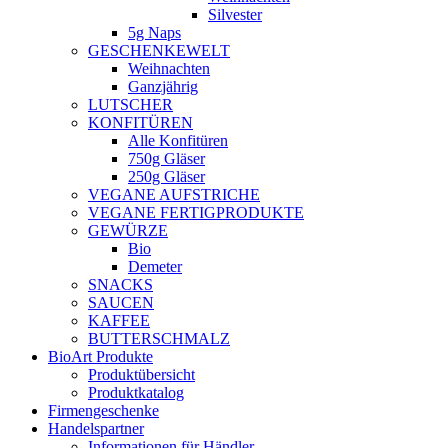
Silvester
5g Naps
GESCHENKEWELT
Weihnachten
Ganzjährig
LUTSCHER
KONFITÜREN
Alle Konfitüren
750g Gläser
250g Gläser
VEGANE AUFSTRICHE
VEGANE FERTIGPRODUKTE
GEWÜRZE
Bio
Demeter
SNACKS
SAUCEN
KAFFEE
BUTTERSCHMALZ
BioArt Produkte
Produktübersicht
Produktkatalog
Firmengeschenke
Handelspartner
Informationen für Händler