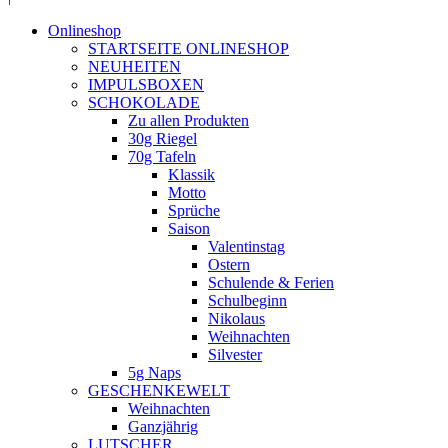
Onlineshop
STARTSEITE ONLINESHOP
NEUHEITEN
IMPULSBOXEN
SCHOKOLADE
Zu allen Produkten
30g Riegel
70g Tafeln
Klassik
Motto
Sprüche
Saison
Valentinstag
Ostern
Schulende & Ferien
Schulbeginn
Nikolaus
Weihnachten
Silvester
5g Naps
GESCHENKEWELT
Weihnachten
Ganzjährig
LUTSCHER