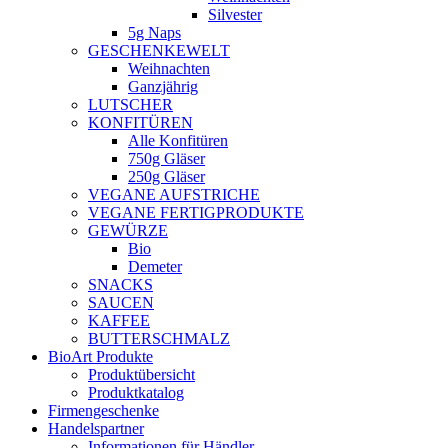
Silvester
5g Naps
GESCHENKEWELT
Weihnachten
Ganzjährig
LUTSCHER
KONFITÜREN
Alle Konfitüren
750g Gläser
250g Gläser
VEGANE AUFSTRICHE
VEGANE FERTIGPRODUKTE
GEWÜRZE
Bio
Demeter
SNACKS
SAUCEN
KAFFEE
BUTTERSCHMALZ
BioArt Produkte
Produktübersicht
Produktkatalog
Firmengeschenke
Handelspartner
Informationen für Händler