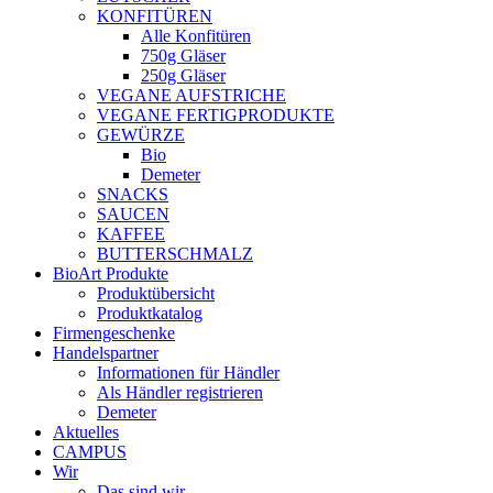
KONFITÜREN
Alle Konfitüren
750g Gläser
250g Gläser
VEGANE AUFSTRICHE
VEGANE FERTIGPRODUKTE
GEWÜRZE
Bio
Demeter
SNACKS
SAUCEN
KAFFEE
BUTTERSCHMALZ
BioArt Produkte
Produktübersicht
Produktkatalog
Firmengeschenke
Handelspartner
Informationen für Händler
Als Händler registrieren
Demeter
Aktuelles
CAMPUS
Wir
Das sind wir