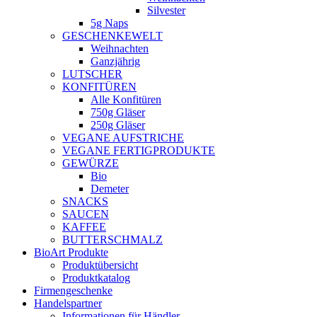
Silvester
5g Naps
GESCHENKEWELT
Weihnachten
Ganzjährig
LUTSCHER
KONFITÜREN
Alle Konfitüren
750g Gläser
250g Gläser
VEGANE AUFSTRICHE
VEGANE FERTIGPRODUKTE
GEWÜRZE
Bio
Demeter
SNACKS
SAUCEN
KAFFEE
BUTTERSCHMALZ
BioArt Produkte
Produktübersicht
Produktkatalog
Firmengeschenke
Handelspartner
Informationen für Händler