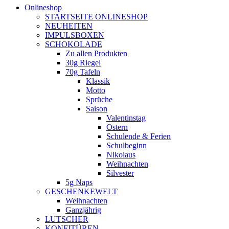
Onlineshop
STARTSEITE ONLINESHOP
NEUHEITEN
IMPULSBOXEN
SCHOKOLADE
Zu allen Produkten
30g Riegel
70g Tafeln
Klassik
Motto
Sprüche
Saison
Valentinstag
Ostern
Schulende & Ferien
Schulbeginn
Nikolaus
Weihnachten
Silvester
5g Naps
GESCHENKEWELT
Weihnachten
Ganzjährig
LUTSCHER
KONFITÜREN