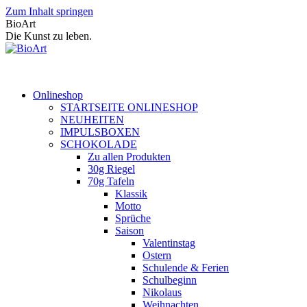
Zum Inhalt springen
BioArt
Die Kunst zu leben.
Onlineshop
STARTSEITE ONLINESHOP
NEUHEITEN
IMPULSBOXEN
SCHOKOLADE
Zu allen Produkten
30g Riegel
70g Tafeln
Klassik
Motto
Sprüche
Saison
Valentinstag
Ostern
Schulende & Ferien
Schulbeginn
Nikolaus
Weihnachten