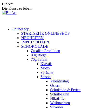
Zum
BioArt
Inhalt
Die Kunst zu leben.
springen
Onlineshop
STARTSEITE ONLINESHOP
NEUHEITEN
IMPULSBOXEN
SCHOKOLADE
Zu allen Produkten
30g Riegel
70g Tafeln
Klassik
Motto
Sprüche
Saison
Valentinstag
Ostern
Schulende & Ferien
Schulbeginn
Nikolaus
Weihnachten
Silvester