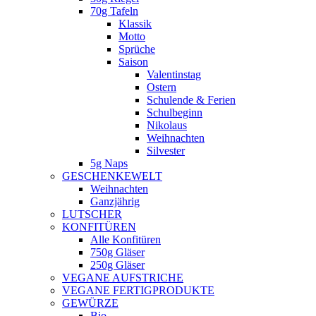
70g Tafeln
Klassik
Motto
Sprüche
Saison
Valentinstag
Ostern
Schulende & Ferien
Schulbeginn
Nikolaus
Weihnachten
Silvester
5g Naps
GESCHENKEWELT
Weihnachten
Ganzjährig
LUTSCHER
KONFITÜREN
Alle Konfitüren
750g Gläser
250g Gläser
VEGANE AUFSTRICHE
VEGANE FERTIGPRODUKTE
GEWÜRZE
Bio