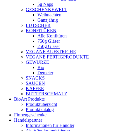
5g Naps
GESCHENKEWELT
Weihnachten
Ganzjährig
LUTSCHER
KONFITÜREN
Alle Konfitüren
750g Gläser
250g Gläser
VEGANE AUFSTRICHE
VEGANE FERTIGPRODUKTE
GEWÜRZE
Bio
Demeter
SNACKS
SAUCEN
KAFFEE
BUTTERSCHMALZ
BioArt Produkte
Produktübersicht
Produktkatalog
Firmengeschenke
Handelspartner
Informationen für Händler
Als Händler registrieren