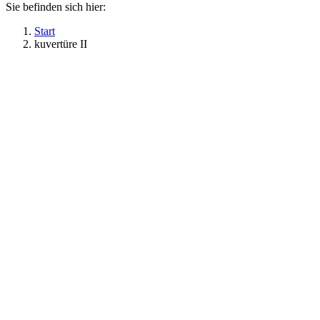
Sie befinden sich hier:
Start
kuvertüre II