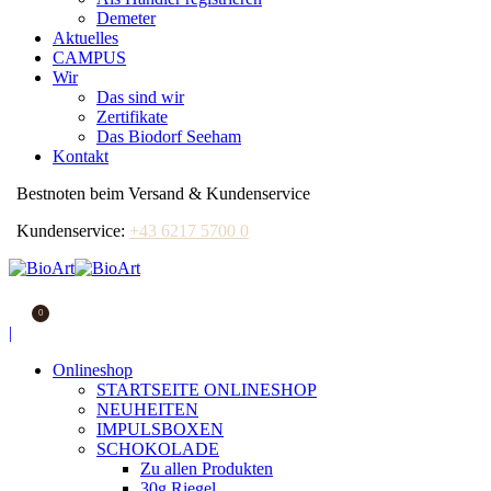
Demeter
Aktuelles
CAMPUS
Wir
Das sind wir
Zertifikate
Das Biodorf Seeham
Kontakt
Bestnoten beim Versand & Kundenservice
Kundenservice:
+43 6217 5700 0
0
Facebook
|
page
Onlineshop
opens
STARTSEITE ONLINESHOP
in
NEUHEITEN
new
IMPULSBOXEN
window
SCHOKOLADE
Zu allen Produkten
30g Riegel