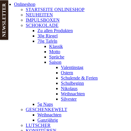
Onlineshop
NEWSLETTER
STARTSEITE ONLINESHOP
NEUHEITEN
IMPULSBOXEN
SCHOKOLADE
Zu allen Produkten
30g Riegel
70g Tafeln
Klassik
Motto
Sprüche
Saison
Valentinstag
Ostern
Schulende & Ferien
Schulbeginn
Nikolaus
Weihnachten
Silvester
5g Naps
GESCHENKEWELT
Weihnachten
Ganzjährig
LUTSCHER
KONFITÜREN