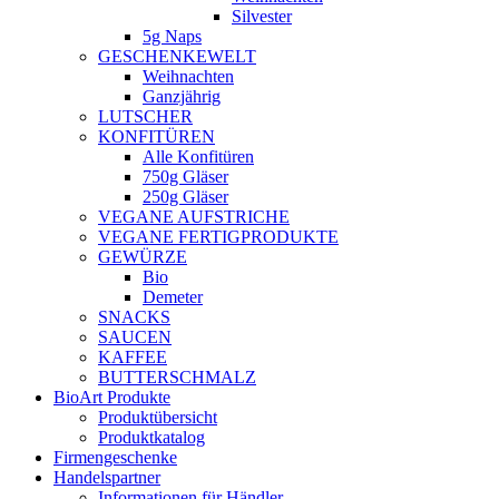
Silvester
5g Naps
GESCHENKEWELT
Weihnachten
Ganzjährig
LUTSCHER
KONFITÜREN
Alle Konfitüren
750g Gläser
250g Gläser
VEGANE AUFSTRICHE
VEGANE FERTIGPRODUKTE
GEWÜRZE
Bio
Demeter
SNACKS
SAUCEN
KAFFEE
BUTTERSCHMALZ
BioArt Produkte
Produktübersicht
Produktkatalog
Firmengeschenke
Handelspartner
Informationen für Händler