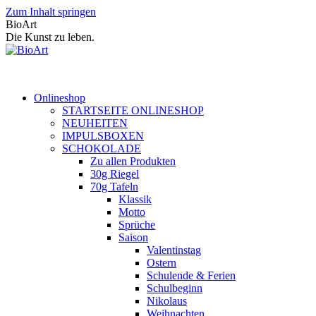
Zum Inhalt springen
BioArt
Die Kunst zu leben.
Onlineshop
STARTSEITE ONLINESHOP
NEUHEITEN
IMPULSBOXEN
SCHOKOLADE
Zu allen Produkten
30g Riegel
70g Tafeln
Klassik
Motto
Sprüche
Saison
Valentinstag
Ostern
Schulende & Ferien
Schulbeginn
Nikolaus
Weihnachten