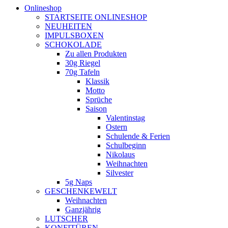
Onlineshop
STARTSEITE ONLINESHOP
NEUHEITEN
IMPULSBOXEN
SCHOKOLADE
Zu allen Produkten
30g Riegel
70g Tafeln
Klassik
Motto
Sprüche
Saison
Valentinstag
Ostern
Schulende & Ferien
Schulbeginn
Nikolaus
Weihnachten
Silvester
5g Naps
GESCHENKEWELT
Weihnachten
Ganzjährig
LUTSCHER
KONFITÜREN