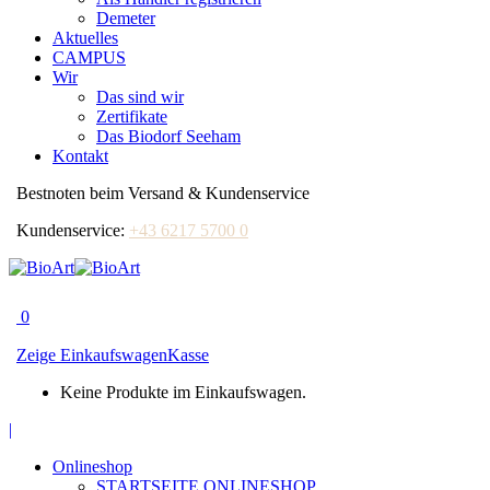
Demeter
Aktuelles
CAMPUS
Wir
Das sind wir
Zertifikate
Das Biodorf Seeham
Kontakt
Bestnoten beim Versand & Kundenservice
Kundenservice:
+43 6217 5700 0
0
Zeige Einkaufswagen
Kasse
Keine Produkte im Einkaufswagen.
Facebook
|
page
Onlineshop
opens
STARTSEITE ONLINESHOP
in