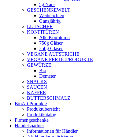
5g Naps
GESCHENKEWELT
Weihnachten
Ganzjährig
LUTSCHER
KONFITÜREN
Alle Konfitüren
750g Gläser
250g Gläser
VEGANE AUFSTRICHE
VEGANE FERTIGPRODUKTE
GEWÜRZE
Bio
Demeter
SNACKS
SAUCEN
KAFFEE
BUTTERSCHMALZ
BioArt Produkte
Produktübersicht
Produktkatalog
Firmengeschenke
Handelspartner
Informationen für Händler
Als Händler registrieren