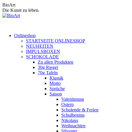
Zum
BioArt
Inhalt
Die Kunst zu leben.
springen
Onlineshop
STARTSEITE ONLINESHOP
NEUHEITEN
IMPULSBOXEN
SCHOKOLADE
Zu allen Produkten
30g Riegel
70g Tafeln
Klassik
Motto
Sprüche
Saison
Valentinstag
Ostern
Schulende & Ferien
Schulbeginn
Nikolaus
Weihnachten
Silvester