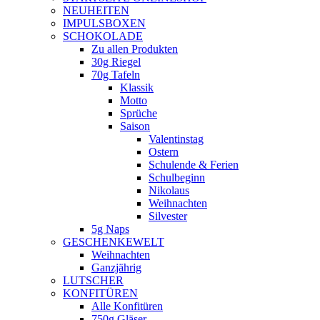
NEUHEITEN
new
IMPULSBOXEN
window
SCHOKOLADE
Zu allen Produkten
30g Riegel
70g Tafeln
Klassik
Motto
Sprüche
Saison
Valentinstag
Ostern
Schulende & Ferien
Schulbeginn
Nikolaus
Weihnachten
Silvester
5g Naps
GESCHENKEWELT
Weihnachten
Ganzjährig
LUTSCHER
KONFITÜREN
Alle Konfitüren
750g Gläser