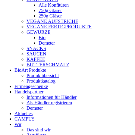
Alle Konfitüren
750g Gläser
250g Gläser
VEGANE AUFSTRICHE
VEGANE FERTIGPRODUKTE
GEWÜRZE
Bio
Demeter
SNACKS
SAUCEN
KAFFEE
BUTTERSCHMALZ
BioArt Produkte
Produktübersicht
Produktkatalog
Firmengeschenke
Handelspartner
Informationen für Händler
Als Händler registrieren
Demeter
Aktuelles
CAMPUS
Wir
Das sind wir