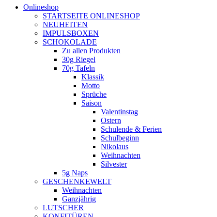
Onlineshop
STARTSEITE ONLINESHOP
NEUHEITEN
IMPULSBOXEN
SCHOKOLADE
Zu allen Produkten
30g Riegel
70g Tafeln
Klassik
Motto
Sprüche
Saison
Valentinstag
Ostern
Schulende & Ferien
Schulbeginn
Nikolaus
Weihnachten
Silvester
5g Naps
GESCHENKEWELT
Weihnachten
Ganzjährig
LUTSCHER
KONFITÜREN