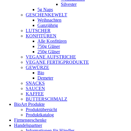
Silvester
5g Naps
GESCHENKEWELT
Weihnachten
Ganzjährig
LUTSCHER
KONFITÜREN
Alle Konfitüren
750g Gläser
250g Gläser
VEGANE AUFSTRICHE
VEGANE FERTIGPRODUKTE
GEWÜRZE
Bio
Demeter
SNACKS
SAUCEN
KAFFEE
BUTTERSCHMALZ
BioArt Produkte
Produktübersicht
Produktkatalog
Firmengeschenke
Handelspartner
Informationen für Händler