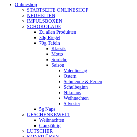
Onlineshop
STARTSEITE ONLINESHOP
NEUHEITEN
IMPULSBOXEN
SCHOKOLADE
Zu allen Produkten
30g Riegel
70g Tafeln
Klassik
Motto
Sprüche
Saison
Valentinstag
Ostern
Schulende & Ferien
Schulbeginn
Nikolaus
Weihnachten
Silvester
5g Naps
GESCHENKEWELT
Weihnachten
Ganzjährig
LUTSCHER
KONFITÜREN