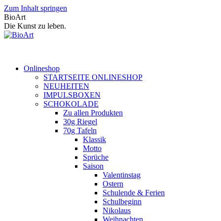
Zum Inhalt springen
BioArt
Die Kunst zu leben.
Onlineshop
STARTSEITE ONLINESHOP
NEUHEITEN
IMPULSBOXEN
SCHOKOLADE
Zu allen Produkten
30g Riegel
70g Tafeln
Klassik
Motto
Sprüche
Saison
Valentinstag
Ostern
Schulende & Ferien
Schulbeginn
Nikolaus
Weihnachten