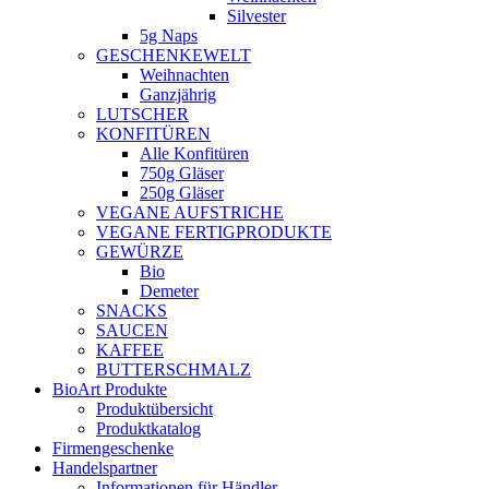
Silvester
5g Naps
GESCHENKEWELT
Weihnachten
Ganzjährig
LUTSCHER
KONFITÜREN
Alle Konfitüren
750g Gläser
250g Gläser
VEGANE AUFSTRICHE
VEGANE FERTIGPRODUKTE
GEWÜRZE
Bio
Demeter
SNACKS
SAUCEN
KAFFEE
BUTTERSCHMALZ
BioArt Produkte
Produktübersicht
Produktkatalog
Firmengeschenke
Handelspartner
Informationen für Händler