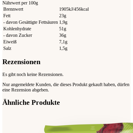
Nährwert per 100g
Brennwert
1905kJ/456kcal
Fett
23g
- davon Gesättigte Fettsäuren
1,9g
Kohlenhydrate
51g
- davon Zucker
36g
Eiweiß
7,1g
Salz
1,5g
Rezensionen
Es gibt noch keine Rezensionen.
Nur angemeldete Kunden, die dieses Produkt gekauft haben, dürfen
eine Rezension abgeben.
Ähnliche Produkte