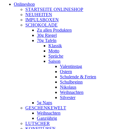
Onlineshop
STARTSEITE ONLINESHOP
NEUHEITEN
IMPULSBOXEN
SCHOKOLADE
Zu allen Produkten
30g Riegel
70g Tafeln
Klassik
Motto
Sprüche
Saison
Valentinstag
Ostern
Schulende & Ferien
Schulbeginn
Nikolaus
Weihnachten
Silvester
5g Naps
GESCHENKEWELT
Weihnachten
Ganzjährig
LUTSCHER
KONFITÜREN