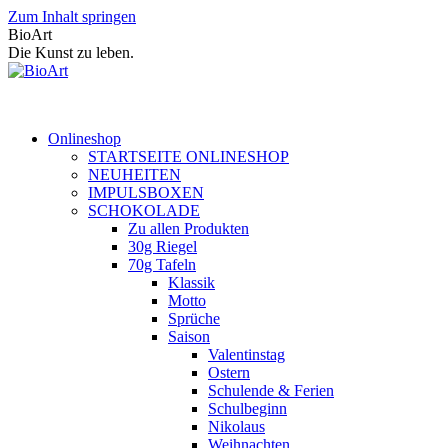
Zum Inhalt springen
BioArt
Die Kunst zu leben.
Onlineshop
STARTSEITE ONLINESHOP
NEUHEITEN
IMPULSBOXEN
SCHOKOLADE
Zu allen Produkten
30g Riegel
70g Tafeln
Klassik
Motto
Sprüche
Saison
Valentinstag
Ostern
Schulende & Ferien
Schulbeginn
Nikolaus
Weihnachten