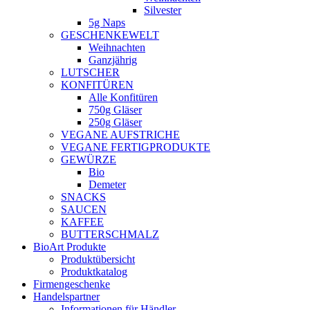
Silvester
5g Naps
GESCHENKEWELT
Weihnachten
Ganzjährig
LUTSCHER
KONFITÜREN
Alle Konfitüren
750g Gläser
250g Gläser
VEGANE AUFSTRICHE
VEGANE FERTIGPRODUKTE
GEWÜRZE
Bio
Demeter
SNACKS
SAUCEN
KAFFEE
BUTTERSCHMALZ
BioArt Produkte
Produktübersicht
Produktkatalog
Firmengeschenke
Handelspartner
Informationen für Händler