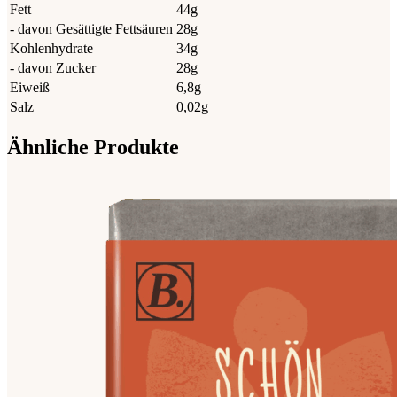
Fett
44g
- davon Gesättigte Fettsäuren
28g
Kohlenhydrate
34g
- davon Zucker
28g
Eiweiß
6,8g
Salz
0,02g
Ähnliche Produkte