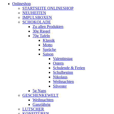
Onlineshop
STARTSEITE ONLINESHOP
NEUHEITEN
IMPULSBOXEN
SCHOKOLADE
Zu allen Produkten
30g Riegel
70g Tafeln
Klassik
Motto
Sprüche
Saison
Valentinstag
Ostern
Schulende & Ferien
Schulbeginn
Nikolaus
Weihnachten
Silvester
5g Naps
GESCHENKEWELT
Weihnachten
Ganzjährig
LUTSCHER
KONFITÜREN