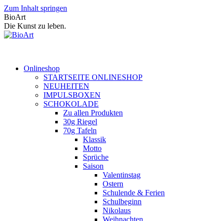
Zum Inhalt springen
BioArt
Die Kunst zu leben.
Onlineshop
STARTSEITE ONLINESHOP
NEUHEITEN
IMPULSBOXEN
SCHOKOLADE
Zu allen Produkten
30g Riegel
70g Tafeln
Klassik
Motto
Sprüche
Saison
Valentinstag
Ostern
Schulende & Ferien
Schulbeginn
Nikolaus
Weihnachten