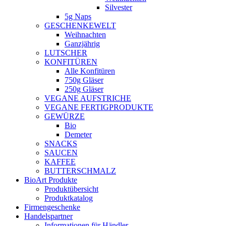
Silvester
5g Naps
GESCHENKEWELT
Weihnachten
Ganzjährig
LUTSCHER
KONFITÜREN
Alle Konfitüren
750g Gläser
250g Gläser
VEGANE AUFSTRICHE
VEGANE FERTIGPRODUKTE
GEWÜRZE
Bio
Demeter
SNACKS
SAUCEN
KAFFEE
BUTTERSCHMALZ
BioArt Produkte
Produktübersicht
Produktkatalog
Firmengeschenke
Handelspartner
Informationen für Händler