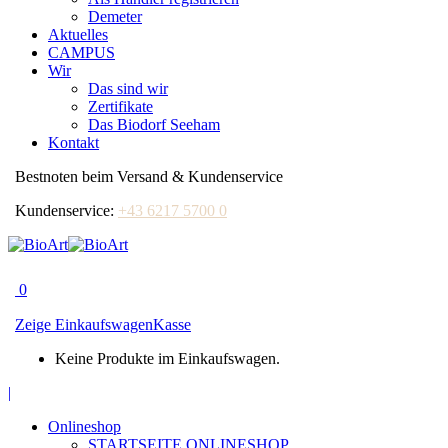
Demeter
Aktuelles
CAMPUS
Wir
Das sind wir
Zertifikate
Das Biodorf Seeham
Kontakt
Bestnoten beim Versand & Kundenservice
Kundenservice:
+43 6217 5700 0
0
Zeige Einkaufswagen
Kasse
Keine Produkte im Einkaufswagen.
Facebook
|
page
Onlineshop
opens
STARTSEITE ONLINESHOP
in