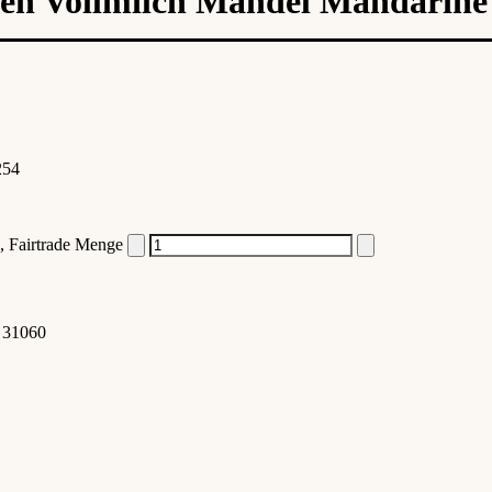
n Vollmilch Mandel Mandarine 
254
 Fairtrade Menge
:
31060