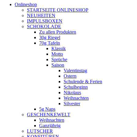
Onlineshop
STARTSEITE ONLINESHOP
NEUHEITEN
IMPULSBOXEN
SCHOKOLADE
Zu allen Produkten
30g Riegel
70g Tafeln
Klassik
Motto
Sprüche
Saison
Valentinstag
Ostern
Schulende & Ferien
Schulbeginn
Nikolaus
Weihnachten
Silvester
5g Naps
GESCHENKEWELT
Weihnachten
Ganzjährig
LUTSCHER
KONFITÜREN