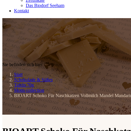
Zertifikate
Das Biodorf Seeham
Kontakt
Sie befinden sich hier:
Start
Schokolade & Süßes
Tafeln 70g
Motto collection
BIOART Schoko Für Naschkatzen Vollmilch Mandel Mandarine