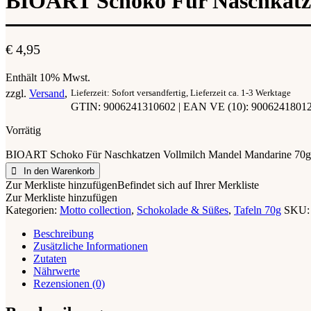
BIOART Schoko Für Naschkatze
€
4,95
Enthält 10% Mwst.
zzgl.
Versand
Lieferzeit: Sofort versandfertig, Lieferzeit ca. 1-3 Werktage
GTIN: 9006241310602 | EAN VE (10): 9006241801
Vorrätig
BIOART Schoko Für Naschkatzen Vollmilch Mandel Mandarine 70g,
In den Warenkorb
Zur Merkliste hinzufügen
Befindet sich auf Ihrer Merkliste
Zur Merkliste hinzufügen
Kategorien:
Motto collection
,
Schokolade & Süßes
,
Tafeln 70g
SKU
Beschreibung
Zusätzliche Informationen
Zutaten
Nährwerte
Rezensionen (0)