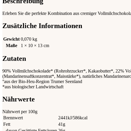
Beschreibung
Erleben Sie die perfekte Kombination aus cremiger Vollmilchschoko
Zusätzliche Informationen
Gewicht
0,070 kg
Maße
1 × 10 × 13 cm
Zutaten
90%
Vollmilch
schokolade* (Rohrohrzucker*, Kakaobutter*, 22%
Vo
(Mandarinensaftkonzentrat*, Maisstärke*), natürliches Mandarinenar
°aus der Bio-Heu-Region Trumer Seenland
*aus biologischer Landwirtschaft
Nährwerte
Nährwert per 100g
Brennwert
2441kJ/586kcal
Fett
41g
- davon Gesättigte Fettsäuren
26g