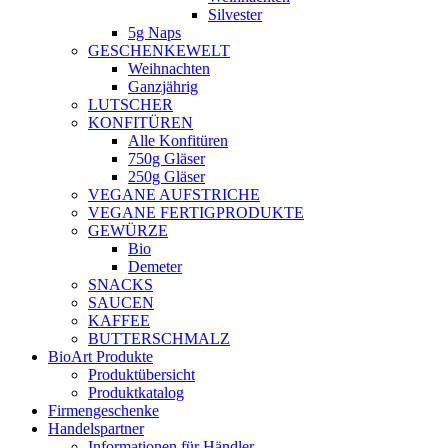
Silvester
5g Naps
GESCHENKEWELT
Weihnachten
Ganzjährig
LUTSCHER
KONFITÜREN
Alle Konfitüren
750g Gläser
250g Gläser
VEGANE AUFSTRICHE
VEGANE FERTIGPRODUKTE
GEWÜRZE
Bio
Demeter
SNACKS
SAUCEN
KAFFEE
BUTTERSCHMALZ
BioArt Produkte
Produktübersicht
Produktkatalog
Firmengeschenke
Handelspartner
Informationen für Händler