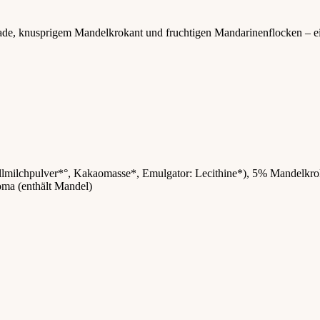
lade, knusprigem Mandelkrokant und fruchtigen Mandarinenflocken – e
llmilch
pulver*°, Kakaomasse*, Emulgator: Lecithine*), 5%
Mandel
kro
oma (enthält
Mandel
)