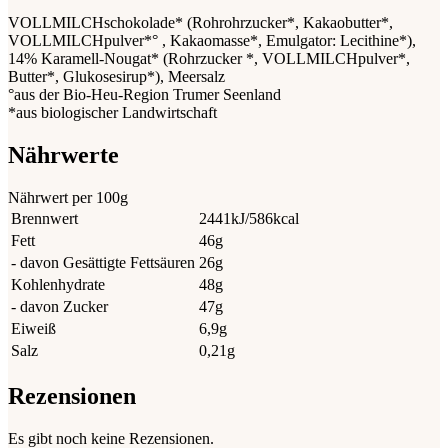
VOLLMILCHschokolade* (Rohrohrzucker*, Kakaobutter*,
VOLLMILCHpulver*° , Kakaomasse*, Emulgator: Lecithine*),
14% Karamell-Nougat* (Rohrzucker *, VOLLMILCHpulver*,
Butter*, Glukosesirup*), Meersalz
°aus der Bio-Heu-Region Trumer Seenland
*aus biologischer Landwirtschaft
Nährwerte
Nährwert per 100g
Brennwert
2441kJ/586kcal
Fett
46g
- davon Gesättigte Fettsäuren
26g
Kohlenhydrate
48g
- davon Zucker
47g
Eiweiß
6,9g
Salz
0,21g
Rezensionen
Es gibt noch keine Rezensionen.