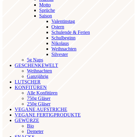
Motto
Sprüche
Saison
Valentinstag
Ostern
Schulende & Ferien
Schulbeginn
Nikolaus
Weihnachten
Silvester
5g Naps
GESCHENKEWELT
Weihnachten
Ganzjährig
LUTSCHER
KONFITÜREN
Alle Konfitüren
750g Gläser
250g Gläser
VEGANE AUFSTRICHE
VEGANE FERTIGPRODUKTE
GEWÜRZE
Bio
Demeter
SNACKS