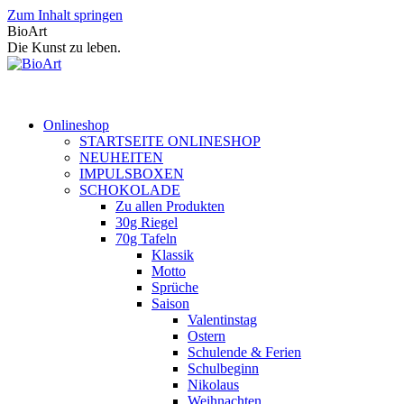
Zum Inhalt springen
BioArt
Die Kunst zu leben.
Onlineshop
STARTSEITE ONLINESHOP
NEUHEITEN
IMPULSBOXEN
SCHOKOLADE
Zu allen Produkten
30g Riegel
70g Tafeln
Klassik
Motto
Sprüche
Saison
Valentinstag
Ostern
Schulende & Ferien
Schulbeginn
Nikolaus
Weihnachten