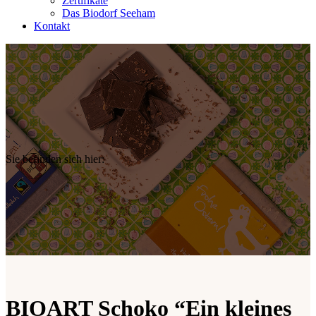
Zertifikate
Das Biodorf Seeham
Kontakt
Sie befinden sich hier:
BIOART Schoko “Ein kleines