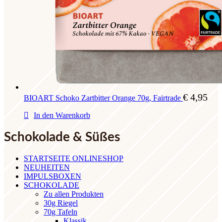
€
4,95
BIOART Schoko Zartbitter Orange 70g, Fairtrade
In den Warenkorb
Schokolade & Süßes
STARTSEITE ONLINESHOP
NEUHEITEN
IMPULSBOXEN
SCHOKOLADE
Zu allen Produkten
30g Riegel
70g Tafeln
Klassik