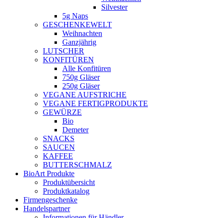
Silvester
5g Naps
GESCHENKEWELT
Weihnachten
Ganzjährig
LUTSCHER
KONFITÜREN
Alle Konfitüren
750g Gläser
250g Gläser
VEGANE AUFSTRICHE
VEGANE FERTIGPRODUKTE
GEWÜRZE
Bio
Demeter
SNACKS
SAUCEN
KAFFEE
BUTTERSCHMALZ
BioArt Produkte
Produktübersicht
Produktkatalog
Firmengeschenke
Handelspartner
Informationen für Händler