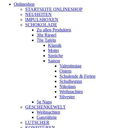
Onlineshop
STARTSEITE ONLINESHOP
NEUHEITEN
IMPULSBOXEN
SCHOKOLADE
Zu allen Produkten
30g Riegel
70g Tafeln
Klassik
Motto
Sprüche
Saison
Valentinstag
Ostern
Schulende & Ferien
Schulbeginn
Nikolaus
Weihnachten
Silvester
5g Naps
GESCHENKEWELT
Weihnachten
Ganzjährig
LUTSCHER
KONFITÜREN