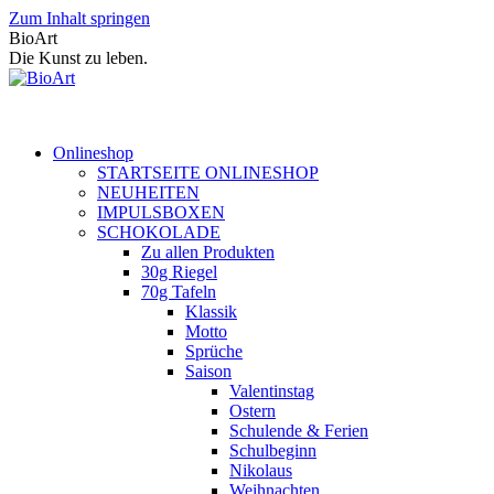
Zum Inhalt springen
BioArt
Die Kunst zu leben.
Onlineshop
STARTSEITE ONLINESHOP
NEUHEITEN
IMPULSBOXEN
SCHOKOLADE
Zu allen Produkten
30g Riegel
70g Tafeln
Klassik
Motto
Sprüche
Saison
Valentinstag
Ostern
Schulende & Ferien
Schulbeginn
Nikolaus
Weihnachten