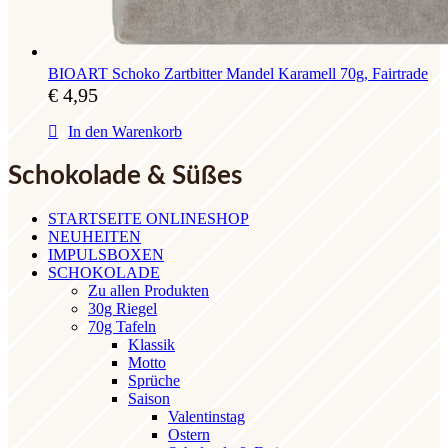
BIOART Schoko Zartbitter Mandel Karamell 70g, Fairtrade
€
4,95
In den Warenkorb
Schokolade & Süßes
STARTSEITE ONLINESHOP
NEUHEITEN
IMPULSBOXEN
SCHOKOLADE
Zu allen Produkten
30g Riegel
70g Tafeln
Klassik
Motto
Sprüche
Saison
Valentinstag
Ostern