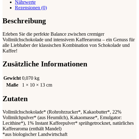
Nährwerte
Rezensionen (0)
Beschreibung
Erleben Sie die perfekte Balance zwischen cremiger
Vollmilchschokolade und intensivem Kaffeearoma – ein Genuss für
alle Liebhaber der klassischen Kombination von Schokolade und
Kaffee!
Zusätzliche Informationen
Gewicht
0,070 kg
Maße
1 × 10 × 13 cm
Zutaten
Vollmilch
schokolade* (Rohrohrzucker*, Kakaobutter*, 22%
Vollmilch
pulver* (aus Heu
milch
), Kakaomasse*, Emulgator:
Lecithine*), 1% Instant Kaffeepulver* sprühgetrocknet, natürliches
Kaffeearoma (enthält
Mandel
)
*aus biologischer Landwirtschaft