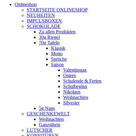
Onlineshop
STARTSEITE ONLINESHOP
NEUHEITEN
IMPULSBOXEN
SCHOKOLADE
Zu allen Produkten
30g Riegel
70g Tafeln
Klassik
Motto
Sprüche
Saison
Valentinstag
Ostern
Schulende & Ferien
Schulbeginn
Nikolaus
Weihnachten
Silvester
5g Naps
GESCHENKEWELT
Weihnachten
Ganzjährig
LUTSCHER
KONFITÜREN