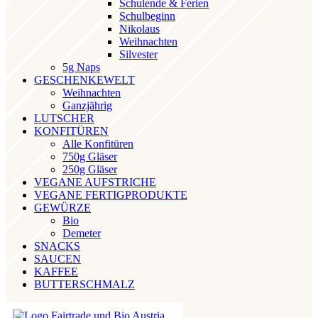
Schulende & Ferien
Schulbeginn
Nikolaus
Weihnachten
Silvester
5g Naps
GESCHENKEWELT
Weihnachten
Ganzjährig
LUTSCHER
KONFITÜREN
Alle Konfitüren
750g Gläser
250g Gläser
VEGANE AUFSTRICHE
VEGANE FERTIGPRODUKTE
GEWÜRZE
Bio
Demeter
SNACKS
SAUCEN
KAFFEE
BUTTERSCHMALZ