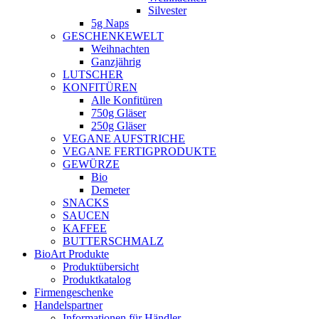
Silvester
5g Naps
GESCHENKEWELT
Weihnachten
Ganzjährig
LUTSCHER
KONFITÜREN
Alle Konfitüren
750g Gläser
250g Gläser
VEGANE AUFSTRICHE
VEGANE FERTIGPRODUKTE
GEWÜRZE
Bio
Demeter
SNACKS
SAUCEN
KAFFEE
BUTTERSCHMALZ
BioArt Produkte
Produktübersicht
Produktkatalog
Firmengeschenke
Handelspartner
Informationen für Händler