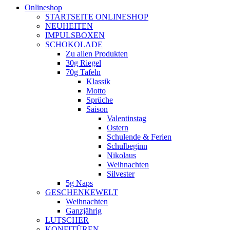
Onlineshop
STARTSEITE ONLINESHOP
NEUHEITEN
IMPULSBOXEN
SCHOKOLADE
Zu allen Produkten
30g Riegel
70g Tafeln
Klassik
Motto
Sprüche
Saison
Valentinstag
Ostern
Schulende & Ferien
Schulbeginn
Nikolaus
Weihnachten
Silvester
5g Naps
GESCHENKEWELT
Weihnachten
Ganzjährig
LUTSCHER
KONFITÜREN