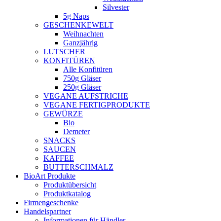
Silvester
5g Naps
GESCHENKEWELT
Weihnachten
Ganzjährig
LUTSCHER
KONFITÜREN
Alle Konfitüren
750g Gläser
250g Gläser
VEGANE AUFSTRICHE
VEGANE FERTIGPRODUKTE
GEWÜRZE
Bio
Demeter
SNACKS
SAUCEN
KAFFEE
BUTTERSCHMALZ
BioArt Produkte
Produktübersicht
Produktkatalog
Firmengeschenke
Handelspartner
Informationen für Händler