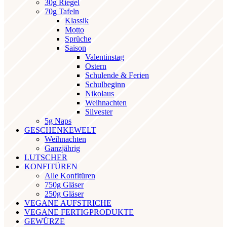
30g Riegel
70g Tafeln
Klassik
Motto
Sprüche
Saison
Valentinstag
Ostern
Schulende & Ferien
Schulbeginn
Nikolaus
Weihnachten
Silvester
5g Naps
GESCHENKEWELT
Weihnachten
Ganzjährig
LUTSCHER
KONFITÜREN
Alle Konfitüren
750g Gläser
250g Gläser
VEGANE AUFSTRICHE
VEGANE FERTIGPRODUKTE
GEWÜRZE