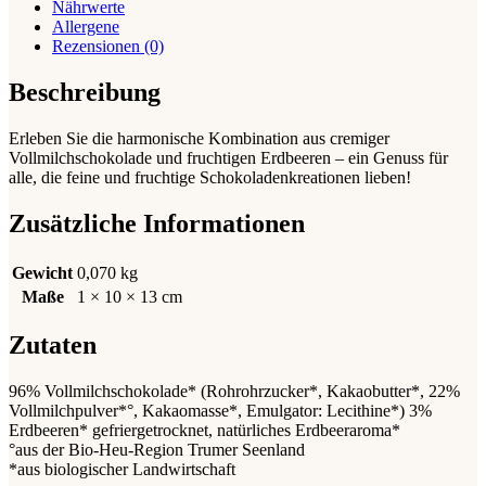
Nährwerte
Allergene
Rezensionen (0)
Beschreibung
Erleben Sie die harmonische Kombination aus cremiger
Vollmilchschokolade und fruchtigen Erdbeeren – ein Genuss für
alle, die feine und fruchtige Schokoladenkreationen lieben!
Zusätzliche Informationen
Gewicht
0,070 kg
Maße
1 × 10 × 13 cm
Zutaten
96%
Vollmilch
schokolade* (Rohrohrzucker*, Kakaobutter*, 22%
Vollmilch
pulver*°, Kakaomasse*, Emulgator: Lecithine*) 3%
Erdbeeren* gefriergetrocknet, natürliches Erdbeeraroma*
°aus der Bio-Heu-Region Trumer Seenland
*aus biologischer Landwirtschaft