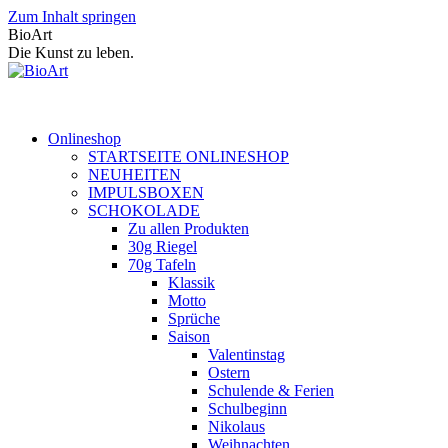
Zum Inhalt springen
BioArt
Die Kunst zu leben.
Onlineshop
STARTSEITE ONLINESHOP
NEUHEITEN
IMPULSBOXEN
SCHOKOLADE
Zu allen Produkten
30g Riegel
70g Tafeln
Klassik
Motto
Sprüche
Saison
Valentinstag
Ostern
Schulende & Ferien
Schulbeginn
Nikolaus
Weihnachten