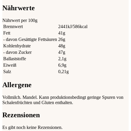
Nährwerte
Nährwert per 100g
Brennwert
2441kJ/586kcal
Fett
41g
- davon Gesättigte Fettsäuren
26g
Kohlenhydrate
48g
- davon Zucker
47g
Ballaststoffe
2,1g
Eiweiß
6,9g
Salz
0,21g
Allergene
Vollmilch. Mandel. Kann produktionsbedingt geringe Spuren von
Schalenfrüchten und Gluten enthalten.
Rezensionen
Es gibt noch keine Rezensionen.