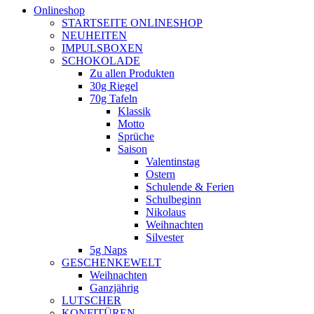
Onlineshop
STARTSEITE ONLINESHOP
NEUHEITEN
IMPULSBOXEN
SCHOKOLADE
Zu allen Produkten
30g Riegel
70g Tafeln
Klassik
Motto
Sprüche
Saison
Valentinstag
Ostern
Schulende & Ferien
Schulbeginn
Nikolaus
Weihnachten
Silvester
5g Naps
GESCHENKEWELT
Weihnachten
Ganzjährig
LUTSCHER
KONFITÜREN