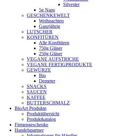
Silvester
5g Naps
GESCHENKEWELT
Weihnachten
Ganzjährig
LUTSCHER
KONFITÜREN
Alle Konfitüren
750g Gläser
250g Gläser
VEGANE AUFSTRICHE
VEGANE FERTIGPRODUKTE
GEWÜRZE
Bio
Demeter
SNACKS
SAUCEN
KAFFEE
BUTTERSCHMALZ
BioArt Produkte
Produktübersicht
Produktkatalog
Firmengeschenke
Handelspartner
Informationen für Händler