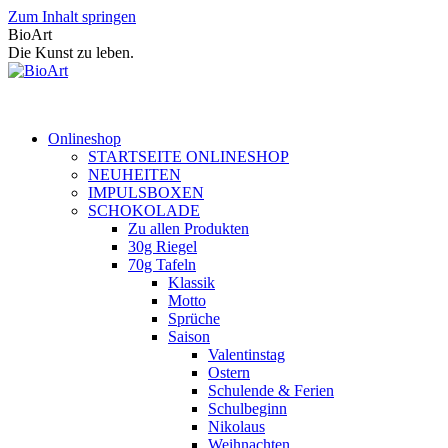
Zum Inhalt springen
BioArt
Die Kunst zu leben.
Onlineshop
STARTSEITE ONLINESHOP
NEUHEITEN
IMPULSBOXEN
SCHOKOLADE
Zu allen Produkten
30g Riegel
70g Tafeln
Klassik
Motto
Sprüche
Saison
Valentinstag
Ostern
Schulende & Ferien
Schulbeginn
Nikolaus
Weihnachten