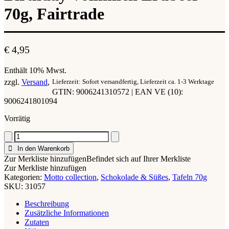
70g, Fairtrade
€
4,95
Enthält 10% Mwst.
zzgl.
Versand
Lieferzeit: Sofort versandfertig, Lieferzeit ca. 1-3 Werktage
GTIN: 9006241310572 | EAN VE (10):
9006241801094
Vorrätig
BIOART
Schoko
In den Warenkorb
Happy
Zur Merkliste hinzufügen
Befindet sich auf Ihrer Merkliste
Birthday
Zur Merkliste hinzufügen
Vollmilch
Kategorien:
Motto collection
,
Schokolade & Süßes
,
Tafeln 70g
Erdbeer
SKU:
31057
70g,
Fairtrade
Beschreibung
Menge
Zusätzliche Informationen
Zutaten