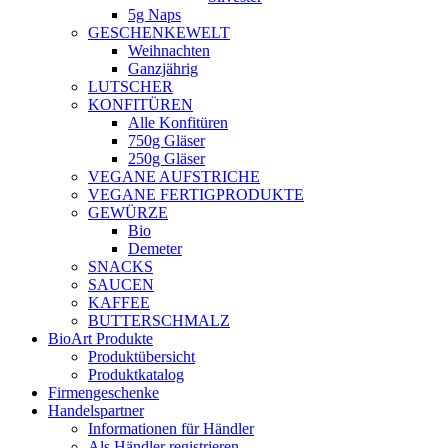
5g Naps
GESCHENKEWELT
Weihnachten
Ganzjährig
LUTSCHER
KONFITÜREN
Alle Konfitüren
750g Gläser
250g Gläser
VEGANE AUFSTRICHE
VEGANE FERTIGPRODUKTE
GEWÜRZE
Bio
Demeter
SNACKS
SAUCEN
KAFFEE
BUTTERSCHMALZ
BioArt Produkte
Produktübersicht
Produktkatalog
Firmengeschenke
Handelspartner
Informationen für Händler
Als Händler registrieren