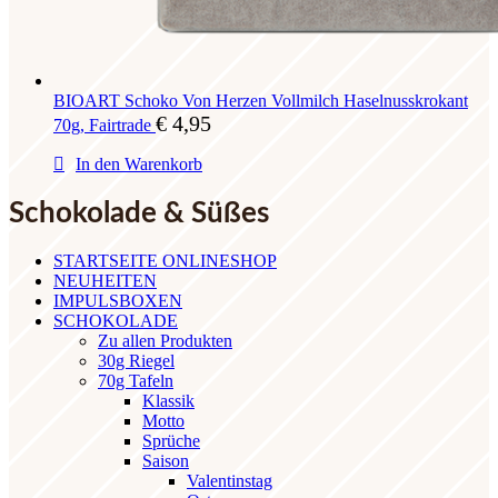
BIOART Schoko Von Herzen Vollmilch Haselnusskrokant
€
4,95
70g, Fairtrade
In den Warenkorb
Schokolade & Süßes
STARTSEITE ONLINESHOP
NEUHEITEN
IMPULSBOXEN
SCHOKOLADE
Zu allen Produkten
30g Riegel
70g Tafeln
Klassik
Motto
Sprüche
Saison
Valentinstag