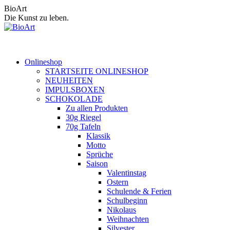
Zum
BioArt
Inhalt
Die Kunst zu leben.
springen
Onlineshop
STARTSEITE ONLINESHOP
NEUHEITEN
IMPULSBOXEN
SCHOKOLADE
Zu allen Produkten
30g Riegel
70g Tafeln
Klassik
Motto
Sprüche
Saison
Valentinstag
Ostern
Schulende & Ferien
Schulbeginn
Nikolaus
Weihnachten
Silvester