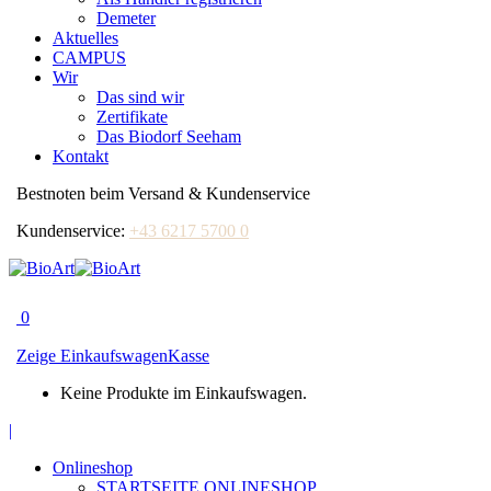
Demeter
Aktuelles
CAMPUS
Wir
Das sind wir
Zertifikate
Das Biodorf Seeham
Kontakt
Bestnoten beim Versand & Kundenservice
Kundenservice:
+43 6217 5700 0
0
Zeige Einkaufswagen
Kasse
Keine Produkte im Einkaufswagen.
Facebook
|
page
Onlineshop
opens
STARTSEITE ONLINESHOP
in