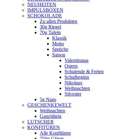
NEUHEITEN
new
IMPULSBOXEN
window
SCHOKOLADE
Zu allen Produkten
30g Riegel
70g Tafeln
Klassik
Motto
Sprüche
Saison
Valentinstag
Ostern
Schulende & Ferien
Schulbeginn
Nikolaus
Weihnachten
Silvester
5g Naps
GESCHENKEWELT
Weihnachten
Ganzjährig
LUTSCHER
KONFITÜREN
Alle Konfitüren
750g Gläser