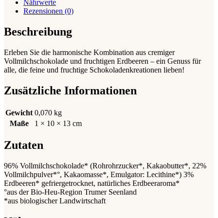
Nährwerte
Rezensionen (0)
Beschreibung
Erleben Sie die harmonische Kombination aus cremiger
Vollmilchschokolade und fruchtigen Erdbeeren – ein Genuss für
alle, die feine und fruchtige Schokoladenkreationen lieben!
Zusätzliche Informationen
Gewicht
0,070 kg
Maße
1 × 10 × 13 cm
Zutaten
96%
Vollmilch
schokolade* (Rohrohrzucker*, Kakaobutter*, 22%
Vollmilch
pulver*°, Kakaomasse*, Emulgator: Lecithine*) 3%
Erdbeeren* gefriergetrocknet, natürliches Erdbeeraroma*
°aus der Bio-Heu-Region Trumer Seenland
*aus biologischer Landwirtschaft