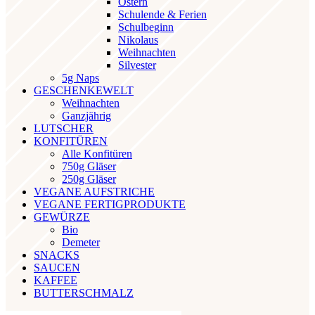
Ostern
Schulende & Ferien
Schulbeginn
Nikolaus
Weihnachten
Silvester
5g Naps
GESCHENKEWELT
Weihnachten
Ganzjährig
LUTSCHER
KONFITÜREN
Alle Konfitüren
750g Gläser
250g Gläser
VEGANE AUFSTRICHE
VEGANE FERTIGPRODUKTE
GEWÜRZE
Bio
Demeter
SNACKS
SAUCEN
KAFFEE
BUTTERSCHMALZ