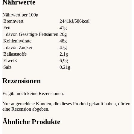
Nährwerte
Nährwert per 100g
Brennwert
2441kJ/586kcal
Fett
41g
- davon Gesättigte Fettsäuren
26g
Kohlenhydrate
48g
- davon Zucker
47g
Ballaststoffe
2,1g
Eiweiß
6,9g
Salz
0,21g
Rezensionen
Es gibt noch keine Rezensionen.
Nur angemeldete Kunden, die dieses Produkt gekauft haben, dürfen
eine Rezension abgeben.
Ähnliche Produkte